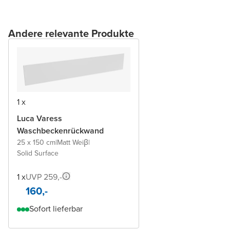
Andere relevante Produkte
1 x
Luca Varess
Waschbeckenrückwand
25 x 150 cm
|
Matt Weiβ
|
Solid Surface
1 x
UVP 259,-
160,-
Sofort lieferbar