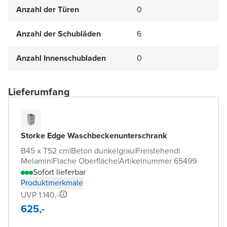
Anzahl der Türen
0
Anzahl der Schubläden
6
Anzahl Innenschubladen
0
Lieferumfang
Storke Edge Waschbeckenunterschrank
B45 x T52 cm
|
Beton dunkelgrau
|
Freistehend
|
Melamin
|
Flache Oberfläche
|
Artikelnummer 65499
Sofort lieferbar
Produktmerkmale
UVP 1.140,-
625,-