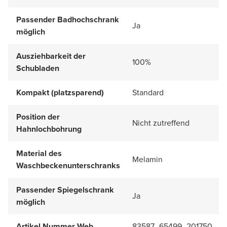
Passender Badhochschrank
Ja
möglich
Ausziehbarkeit der
100%
Schubladen
Kompakt (platzsparend)
Standard
Position der
Nicht zutreffend
Hahnlochbohrung
Material des
Melamin
Waschbeckenunterschranks
Passender Spiegelschrank
Ja
möglich
Artikel Nummer Web
83587_65499_201750