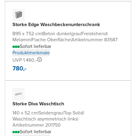
Storke Edge Waschbeckenunterschrank
B95 x T52 cm
|
Beton dunkelgrau
|
Freistehend
|
Melamin
|
Flache Oberfläche
|
Artikelnummer 83587
Sofort lieferbar
Produktmerkmale
UVP 1.460,-
780,-
Storke Diva Waschtisch
140 x 52 cm
|
Seidengrau
|
Top Solid
|
Waschtisch asymmetrisch links
|
Artikelnummer 201750
Sofort lieferbar