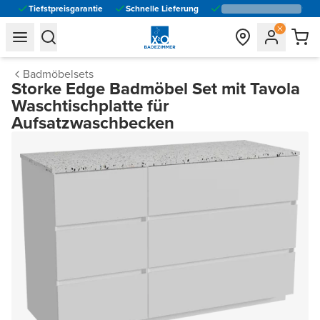
Tiefstpreisgarantie
Schnelle Lieferung
general.navigation.toggle_menu.label
general.navigation.toggle_menu.label
Badmöbelsets
Storke Edge Badmöbel Set mit Tavola
Waschtischplatte für
Aufsatzwaschbecken