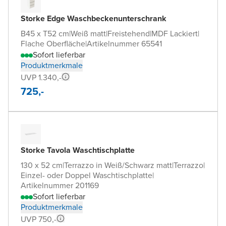
Storke Edge Waschbeckenunterschrank
B45 x T52 cm
|
Weiß matt
|
Freistehend
|
MDF Lackiert
|
Flache Oberfläche
|
Artikelnummer 65541
Sofort lieferbar
Produktmerkmale
UVP 1.340,-
725,-
Storke Tavola Waschtischplatte
130 x 52 cm
|
Terrazzo in Weiß/Schwarz matt
|
Terrazzo
|
Einzel- oder Doppel Waschtischplatte
|
Artikelnummer 201169
Sofort lieferbar
Produktmerkmale
UVP 750,-