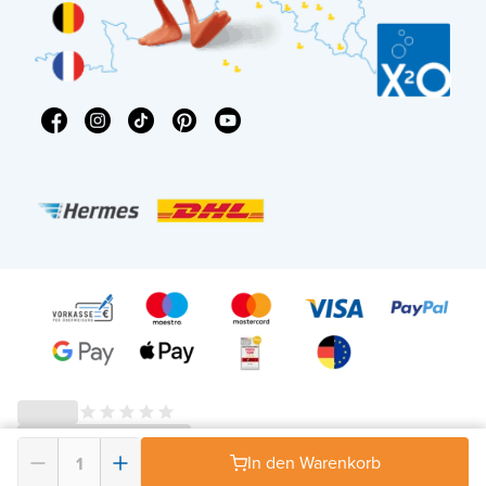
In den Warenkorb
© 2026 - X²O Badezimmer – USt-IdNr: DE343506152 -
AGB Widerrufsrecht
-
Datenschutz
-
Impressum