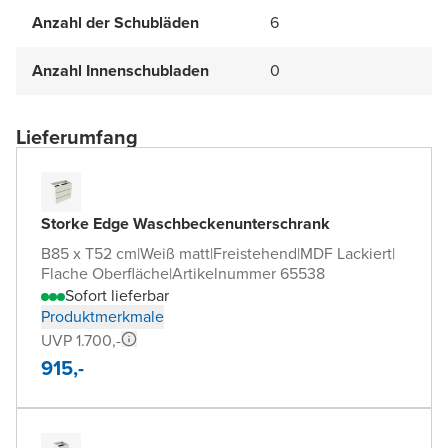
Anzahl der Schubläden
6
Anzahl Innenschubladen
0
Lieferumfang
Storke Edge Waschbeckenunterschrank
B85 x T52 cm
|
Weiß matt
|
Freistehend
|
MDF Lackiert
|
Flache Oberfläche
|
Artikelnummer 65538
Sofort lieferbar
Produktmerkmale
UVP 1.700,-
915,-