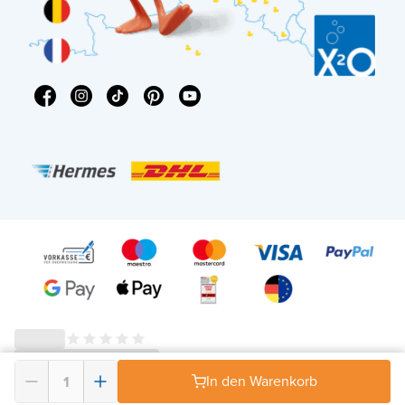
In den Warenkorb
© 2026 - X²O Badezimmer – USt-IdNr: DE343506152 -
AGB Widerrufsrecht
-
Datenschutz
-
Impressum