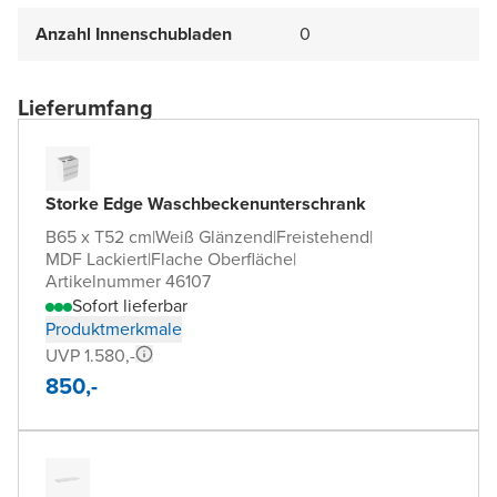
Anzahl Innenschubladen
0
Lieferumfang
Storke Edge Waschbeckenunterschrank
B65 x T52 cm
|
Weiß Glänzend
|
Freistehend
|
MDF Lackiert
|
Flache Oberfläche
|
Artikelnummer 46107
Sofort lieferbar
Produktmerkmale
UVP 1.580,-
850,-