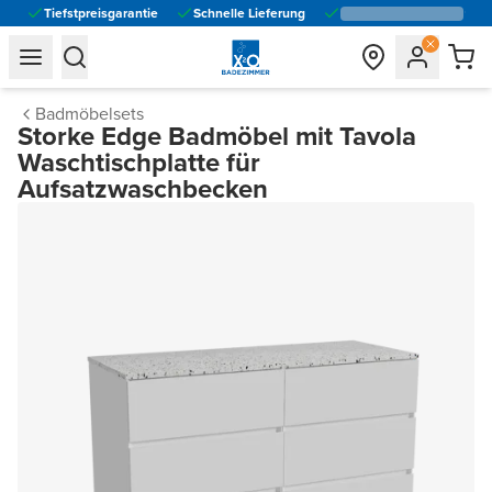
Tiefstpreisgarantie
Schnelle Lieferung
general.navigation.toggle_menu.label
general.navigation.toggle_menu.label
Badmöbelsets
Storke Edge Badmöbel mit Tavola
Waschtischplatte für
Aufsatzwaschbecken