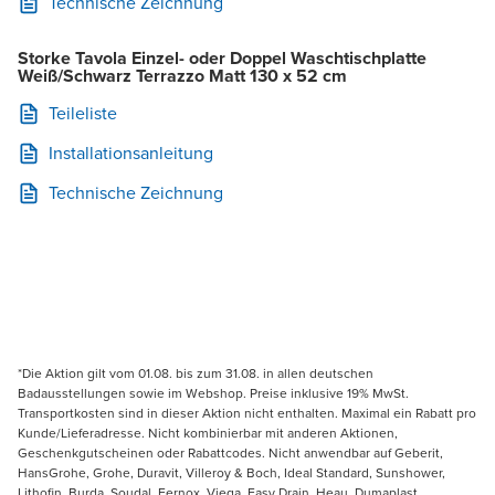
Technische Zeichnung
Storke Tavola Einzel- oder Doppel Waschtischplatte
Weiß/Schwarz Terrazzo Matt 130 x 52 cm
Teileliste
Installationsanleitung
Technische Zeichnung
*Die Aktion gilt vom 01.08. bis zum 31.08. in allen deutschen
Badausstellungen sowie im Webshop. Preise inklusive 19% MwSt.
Transportkosten sind in dieser Aktion nicht enthalten. Maximal ein Rabatt pro
Kunde/Lieferadresse. Nicht kombinierbar mit anderen Aktionen,
Geschenkgutscheinen oder Rabattcodes. Nicht anwendbar auf Geberit,
HansGrohe, Grohe, Duravit, Villeroy & Boch, Ideal Standard, Sunshower,
Lithofin, Burda, Soudal, Fernox, Viega, Easy Drain, Heau, Dumaplast,