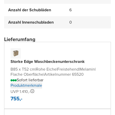
Anzahl der Schubläden
6
Anzahl Innenschubladen
0
Lieferumfang
Storke Edge Waschbeckenunterschrank
B85 x T52 cm
|
Rohe Eiche
|
Freistehend
|
Melamin
|
Flache Oberfläche
|
Artikelnummer 65520
Sofort lieferbar
Produktmerkmale
UVP 1.410,-
755,-