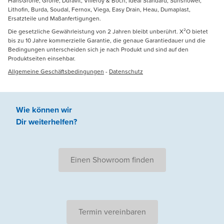
HansGrohe, Grohe, Duravit, Villeroy & Boch, Ideal Standard, Sunshower,
Lithofin, Burda, Soudal, Fernox, Viega, Easy Drain, Heau, Dumaplast,
Ersatzteile und Maßanfertigungen.
Die gesetzliche Gewährleistung von 2 Jahren bleibt unberührt. X²O bietet
bis zu 10 Jahre kommerzielle Garantie, die genaue Garantiedauer und die
Bedingungen unterscheiden sich je nach Produkt und sind auf den
Produktseiten einsehbar.
Allgemeine Geschäftsbedingungen
-
Datenschutz
Wie können wir
Dir weiterhelfen
?
Einen Showroom finden
Termin vereinbaren