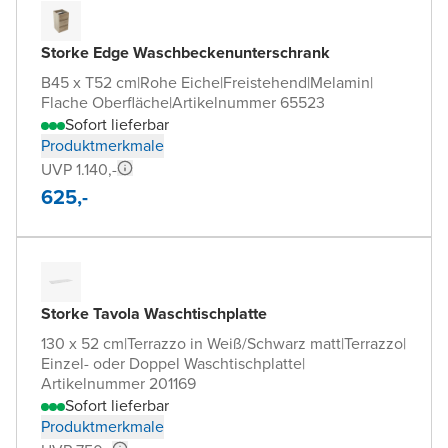
Storke Edge Waschbeckenunterschrank
B45 x T52 cm
|
Rohe Eiche
|
Freistehend
|
Melamin
|
Flache Oberfläche
|
Artikelnummer 65523
Sofort lieferbar
Produktmerkmale
UVP 1.140,-
625,-
Storke Tavola Waschtischplatte
130 x 52 cm
|
Terrazzo in Weiß/Schwarz matt
|
Terrazzo
|
Einzel- oder Doppel Waschtischplatte
|
Artikelnummer 201169
Sofort lieferbar
Produktmerkmale