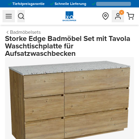
Tiefstpreisgarantie
Schnelle Lieferung
general.navigation.toggle_menu.label
general.navigation.toggle_menu.label
Badmöbelsets
Storke Edge Badmöbel Set mit Tavola
Waschtischplatte für
Aufsatzwaschbecken