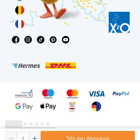
In den Warenkorb
© 2026 - X²O Badezimmer – USt-IdNr: DE343506152 -
AGB Widerrufsrecht
-