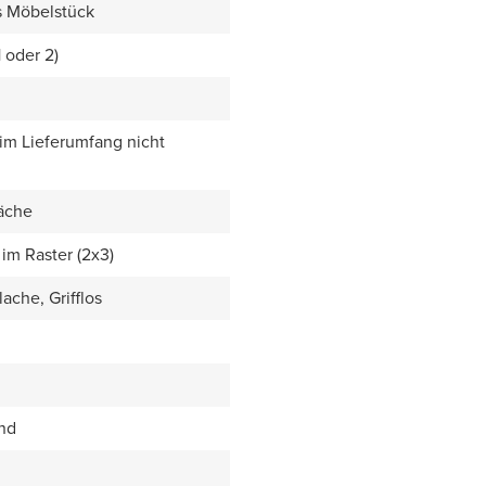
s Möbelstück
1 oder 2)
 im Lieferumfang nicht
äche
im Raster (2x3)
ache, Grifflos
end