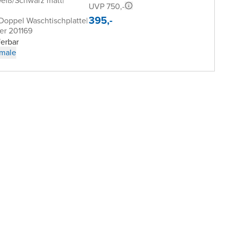
Weiß/Schwarz matt
|
UVP 750,-
395,-
 Doppel Waschtischplatte
|
er 201169
ferbar
male