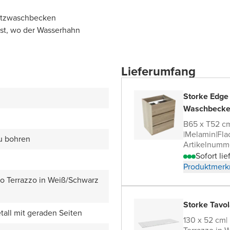
satzwaschbecken
bst, wo der Wasserhahn
Lieferumfang
Storke Edge
Waschbecke
B65 x T52 c
|
Melamin
|
Fla
zu bohren
Artikelnumm
Sofort lie
Produktmerk
zo Terrazzo in Weiß/Schwarz
Storke Tavol
all mit geraden Seiten
130 x 52 cm
|