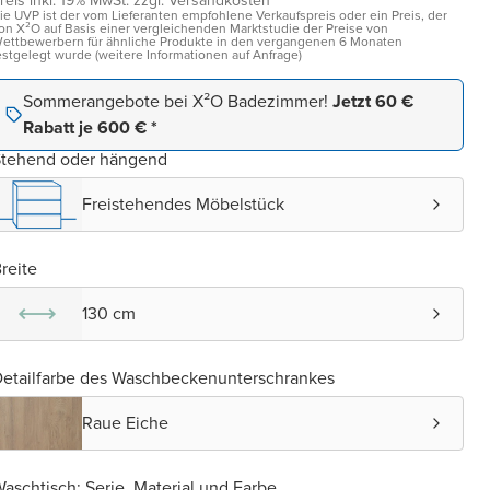
reis inkl. 19% MwSt. zzgl. Versandkosten¹
ie UVP ist der vom Lieferanten empfohlene Verkaufspreis oder ein Preis, der
on X²O auf Basis einer vergleichenden Marktstudie der Preise von
ettbewerbern für ähnliche Produkte in den vergangenen 6 Monaten
estgelegt wurde (weitere Informationen auf Anfrage)
Sommerangebote bei X²O Badezimmer!
Jetzt 60 €
Rabatt je 600 € *
Stehend oder hängend
Freistehendes Möbelstück
reite
130 cm
etailfarbe des Waschbeckenunterschrankes
Raue Eiche
aschtisch: Serie, Material und Farbe