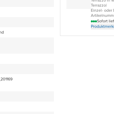
Terrazzo in 
Terrazzo
|
Einzel- oder
Artikelnumm
Sofort lie
Produktmerk
end
201169