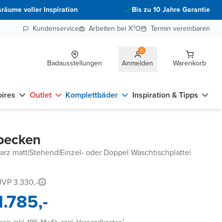
räume voller Inspiration
Bis zu 10 Jahre Garantie
Kundenservice
Arbeiten bei X²O
Termin vereinbaren
Badausstellungen
Anmelden
Warenkorb
ires
Outlet
Komplettbäder
Inspiration & Tipps
hbecken
arz matt
|
Stehend
|
Einzel- oder Doppel Waschtischplatte
|
VP 3.330,-
1.785,-