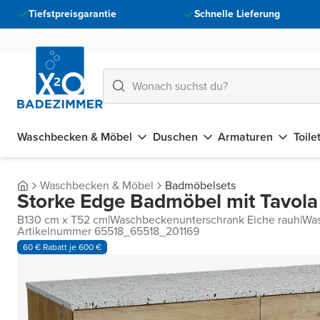
Tiefstpreisgarantie
Schnelle Lieferung
Waschbecken & Möbel
Duschen
Armaturen
Toile
Waschbecken & Möbel
Badmöbelsets
Storke Edge Badmöbel mit Tavola
B130 cm x T52 cm
|
Waschbeckenunterschrank Eiche rauh
|
Was
Artikelnummer 65518_65518_201169
60 € Rabatt je 600 €