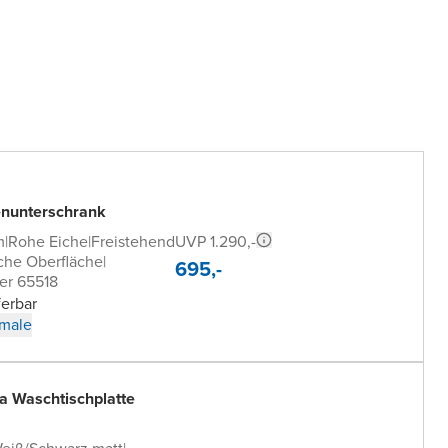
nunterschrank
UVP 1.290,-
m
|
Rohe Eiche
|
Freistehend
che Oberfläche
|
695,-
er 65518
ferbar
male
a Waschtischplatte