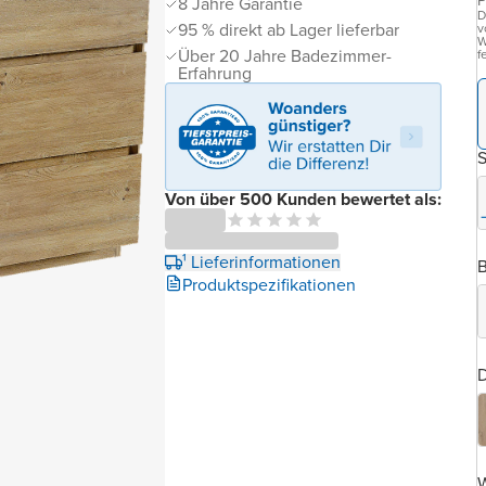
P
8 Jahre Garantie
D
95 % direkt ab Lager lieferbar
v
W
Über 20 Jahre Badezimmer-
f
Erfahrung
Von über 500 Kunden bewertet als:
¹ Lieferinformationen
B
Produktspezifikationen
D
W