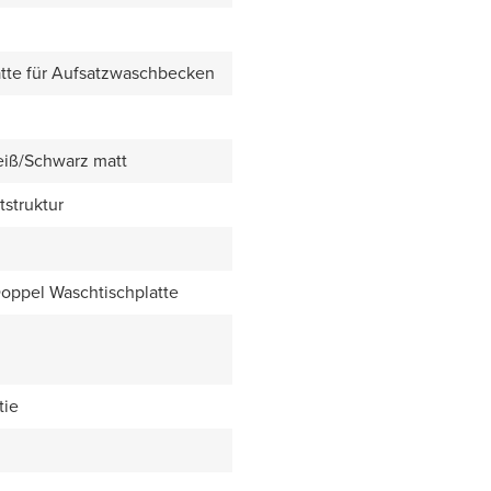
tte für Aufsatzwaschbecken
eiß/Schwarz matt
tstruktur
Doppel Waschtischplatte
tie