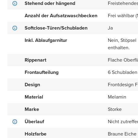
Stehend oder hängend
Freistehende
Anzahl der Aufsatzwaschbecken
Frei wählbar (
Softclose-Türen/Schubladen
Ja
Inkl. Ablaufgarnitur
Nein, Stöpsel
enthalten.
Rippenart
Flache Oberfl
Frontaufteilung
6 Schubladen 
Design
Frontdesign Fl
Material
Melamin
Marke
Storke
Überlauf
Nicht zutreff
Holzfarbe
Braune Eiche