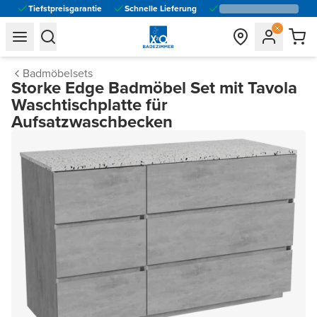
Tiefstpreisgarantie
Schnelle Lieferung
general.navigation.toggle_menu.label
general.navigation.toggle_menu.label
Badmöbelsets
Storke Edge Badmöbel Set mit Tavola
Waschtischplatte für
Aufsatzwaschbecken