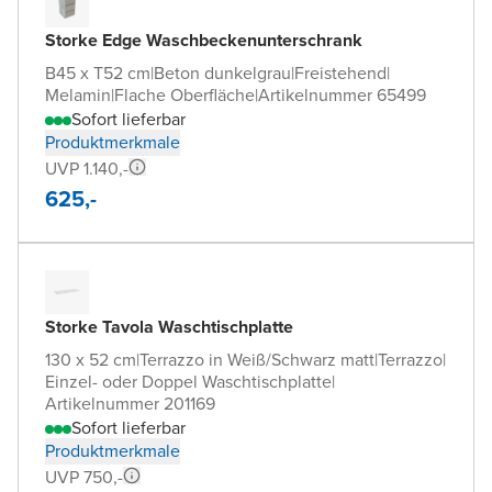
Storke Edge Waschbeckenunterschrank
B45 x T52 cm
|
Beton dunkelgrau
|
Freistehend
|
Melamin
|
Flache Oberfläche
|
Artikelnummer 65499
Sofort lieferbar
Produktmerkmale
UVP 1.140,-
625,-
Storke Tavola Waschtischplatte
130 x 52 cm
|
Terrazzo in Weiß/Schwarz matt
|
Terrazzo
|
Einzel- oder Doppel Waschtischplatte
|
Artikelnummer 201169
Sofort lieferbar
Produktmerkmale
UVP 750,-