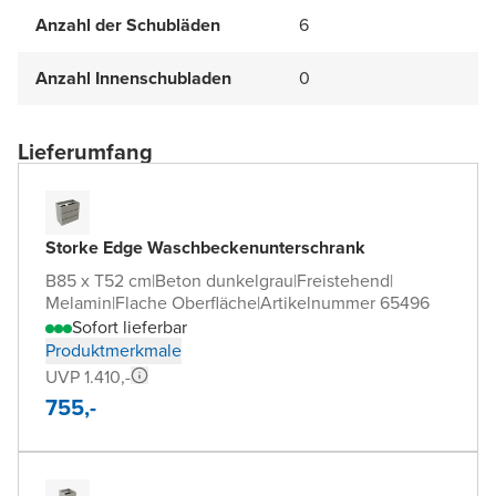
Anzahl der Schubläden
6
Anzahl Innenschubladen
0
Lieferumfang
Storke Edge Waschbeckenunterschrank
B85 x T52 cm
|
Beton dunkelgrau
|
Freistehend
|
Melamin
|
Flache Oberfläche
|
Artikelnummer 65496
Sofort lieferbar
Produktmerkmale
UVP 1.410,-
755,-