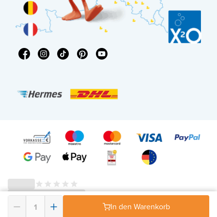
In den Warenkorb
© 2026 - X²O Badezimmer – USt-IdNr: DE343506152 -
AGB Widerrufsrecht
-
Datenschutz
-
Impressum