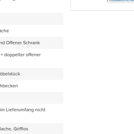
äche
nd Offener Schrank
+ doppelter offener
öbelstück
chbecken
 im Lieferumfang nicht
ache, Grifflos