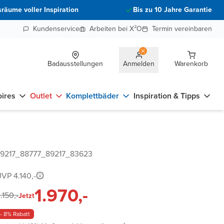
räume voller Inspiration
Bis zu 10 Jahre Garantie
Kundenservice
Arbeiten bei X²O
Termin vereinbaren
Badausstellungen
Anmelden
Warenkorb
ires
Outlet
Komplettbäder
Inspiration & Tipps
89217_88777_89217_83623
VP 4.140,-
1.970,-
.150,-
Jetzt
- 8% Rabatt