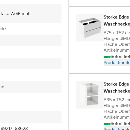
rface Weiß matt
Storke Edge
Waschbecke
ade
B75 x T52 c
Hängend
|
MDF
Flache Oberf
Artikelnumm
Sofort lie
Produktmerk
Storke Edge
end
Waschbecke
B35 x T52 c
Hängend
|
MDF
Flache Oberf
Artikelnumm
Sofort lie
_89217_83623
Produktmerk