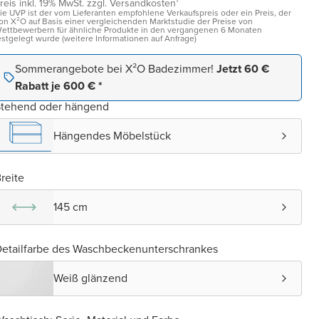
reis inkl. 19% MwSt. zzgl. Versandkosten¹
ie UVP ist der vom Lieferanten empfohlene Verkaufspreis oder ein Preis, der
on X²O auf Basis einer vergleichenden Marktstudie der Preise von
ettbewerbern für ähnliche Produkte in den vergangenen 6 Monaten
estgelegt wurde (weitere Informationen auf Anfrage)
Sommerangebote bei X²O Badezimmer!
Jetzt 60 €
Rabatt je 600 € *
Stehend oder hängend
Hängendes Möbelstück
reite
145 cm
etailfarbe des Waschbeckenunterschrankes
Weiß glänzend