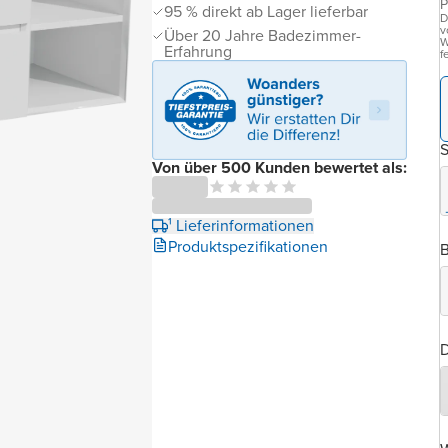
P
95 % direkt ab Lager lieferbar
D
v
Über 20 Jahre Badezimmer-
W
Erfahrung
f
Von über 500 Kunden bewertet als:
¹ Lieferinformationen
Produktspezifikationen
B
D