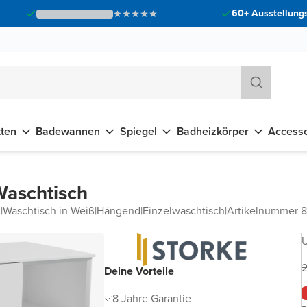
60+ Ausstellungs
tten
Badewannen
Spiegel
Badheizkörper
Accesso
Waschtisch
d
|
Waschtisch in Weiß
|
Hängend
|
Einzelwaschtisch
|
Artikelnummer 
U
2
Deine Vorteile
8 Jahre Garantie