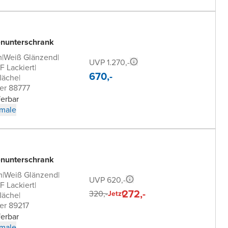
nunterschrank
m
|
Weiß Glänzend
|
UVP 1.270,-
 Lackiert
|
670,-
läche
|
er 88777
ferbar
male
nunterschrank
m
|
Weiß Glänzend
|
UVP 620,-
 Lackiert
|
272,-
320,-
Jetzt
läche
|
er 89217
ferbar
male