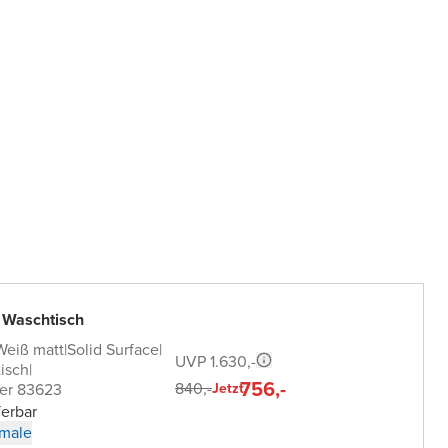
 Waschtisch
Weiß matt
|
Solid Surface
|
UVP 1.630,-
isch
|
756,-
840,-
er 83623
Jetzt
ferbar
male