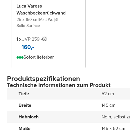
Luca Varess
Waschbeckenrückwand
25 x 150 cm
|
Matt Weiβ
|
Solid Surface
1 x
UVP 259,-
160,-
Sofort lieferbar
Produktspezifikationen
Technische Informationen zum Produkt
Tiefe
52 cm
Breite
145 cm
Hahnloch
Nein, selbst 
Maße
145 x 52 cm