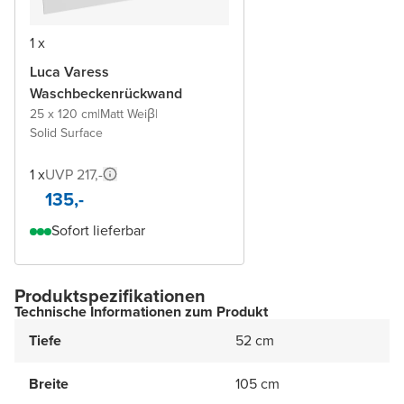
1 x
Luca Varess
Waschbeckenrückwand
25 x 120 cm
|
Matt Weiβ
|
Solid Surface
1 x
UVP 217,-
135,-
Sofort lieferbar
Produktspezifikationen
Technische Informationen zum Produkt
Tiefe
52 cm
Breite
105 cm