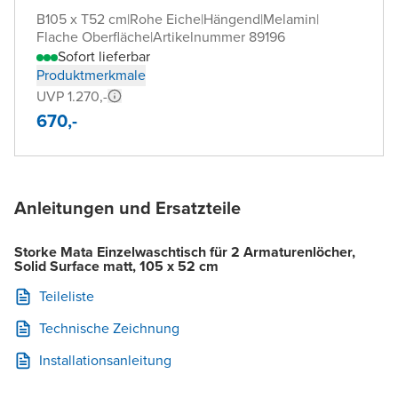
B105 x T52 cm
|
Rohe Eiche
|
Hängend
|
Melamin
|
Flache Oberfläche
|
Artikelnummer 89196
Sofort lieferbar
Produktmerkmale
UVP 1.270,-
670,-
Anleitungen und Ersatzteile
Storke Mata Einzelwaschtisch für 2 Armaturenlöcher,
Solid Surface matt, 105 x 52 cm
Teileliste
Technische Zeichnung
Installationsanleitung