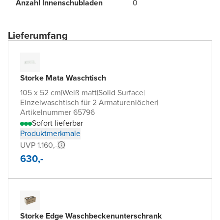
Anzahl Innenschubladen
0
Lieferumfang
Storke Mata Waschtisch
105 x 52 cm
|
Weiß matt
|
Solid Surface
|
Einzelwaschtisch für 2 Armaturenlöcher
|
Artikelnummer 65796
Sofort lieferbar
Produktmerkmale
UVP 1.160,-
630,-
Storke Edge Waschbeckenunterschrank