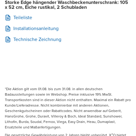
Storke Edge hängender Waschbeckenunterschrank: 105
x 52 cm, Eiche rustikal, 2 Schubladen
Teileliste
Installationsanleitung
Technische Zeichnung
*Die Aktion gilt vom 01.08. bis zum 31.08. in allen deutschen
Badausstellungen sowie im Webshop. Preise inklusive 19% MwSt.
Transportkosten sind in dieser Aktion nicht enthalten. Maximal ein Rabatt pro
Kunde/Lieferadresse. Nicht kombinierbar mit anderen Aktionen,
Geschenkgutscheinen oder Rabattcodes. Nicht anwendbar auf Geberit,
HansGrohe, Grohe, Duravit, Villeroy & Boch, Ideal Standard, Sunshower,
Lithofin, Burda, Soudal, Fernox, Viega, Easy Drain, Heau, Dumaplast,
Ersatzteile und Maßanfertigungen.
Die gesetzliche Gewährleistung von 2 Jahren bleibt unberührt. X²O bietet