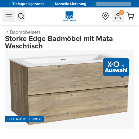
Tiefstpreisgarantie
Schnelle Lieferung
general.navigation.toggle_menu.label
general.navigation.toggle_menu.label
Badmöbelsets
Storke Edge Badmöbel mit Mata
Waschtisch
60 € Rabatt je 600 €