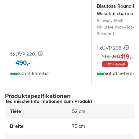
Blaufoss Round Ec
Waschtischarmatu
Schwarz Matt
|
Inklusive Klick-Klack A
Standard
1 x
UVP 298,-
1 x
UVP 920,-
119,-
149,-
Jetzt
490,-
- 20% Rabatt
Sofort lieferbar
Sofort lieferbar
Produktspezifikationen
Technische Informationen zum Produkt
Tiefe
52 cm
Breite
75 cm