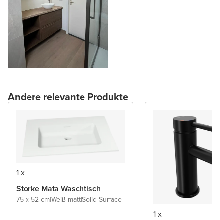
Andere relevante Produkte
1 x
Storke Mata Waschtisch
75 x 52 cm
|
Weiß matt
|
Solid Surface
1 x