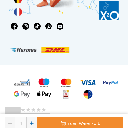
In den Warenkorb
© 2026 - X²O Badezimmer – USt-IdNr: DE343506152 -
AGB Widerrufsrecht
-
Datenschutz
-
Impressum