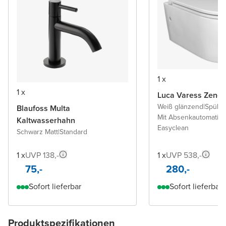
1 x
1 x
Luca Varess Zeno
Weiß glänzend
|
Spülra
Blaufoss Multa
Mit Absenkautomatik 
Kaltwasserhahn
Easyclean
Schwarz Matt
|
Standard
1 x
UVP 138,-
1 x
UVP 538,-
75,-
280,-
Sofort lieferbar
Sofort lieferbar
Produktspezifikationen