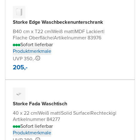
Storke Edge Waschbeckenunterschrank
B40 cm x T22 cm
|
Weiß matt
|
MDF Lackiert
|
Flache Oberfläche
|
Artikelnummer 83976
Sofort lieferbar
Produktmerkmale
UVP 350,-
205,-
Storke Fada Waschtisch
40 x 22 cm
|
Weiß matt
|
Solid Surface
|
Rechteckig
|
Artikelnummer 84277
Sofort lieferbar
Produktmerkmale