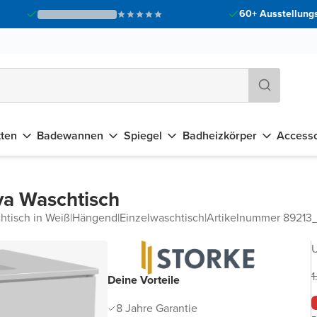
60+ Ausstellungs
tten
Badewannen
Spiegel
Badheizkörper
Accesso
va Waschtisch
htisch in Weiß
|
Hängend
|
Einzelwaschtisch
|
Artikelnummer 89213
U
1
Deine Vorteile
8 Jahre Garantie