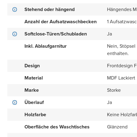
Stehend oder hängend
Hängendes M
Anzahl der Aufsatzwaschbecken
1 Aufsatzwas
Softclose-Türen/Schubladen
Ja
Inkl. Ablaufgarnitur
Nein, Stöpsel
enthalten.
Design
Frontdesign Fl
Material
MDF Lackiert
Marke
Storke
Überlauf
Ja
Holzfarbe
Keine Holzfar
Oberfläche des Waschtisches
Glänzend