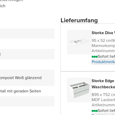
ich
Lieferumfang
Storke Diva
95 x 52 cm
|
W
Marmorkomp
Artikelnumm
t
Sofort lie
Produktmerk
omposit Weiß glänzend
Storke Edge
Waschbecke
all mit geraden Seiten
B95 x T52 c
MDF Lackier
Artikelnumm
Sofort lie