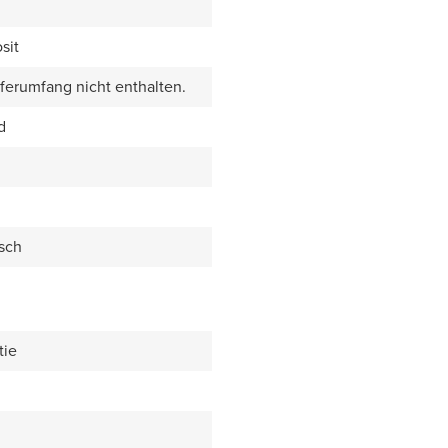
sit
eferumfang nicht enthalten.
d
sch
tie