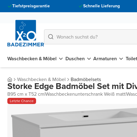
Tiefstpreisgarantie
Schnelle Lieferung
Waschbecken & Möbel
Duschen
Armaturen
Toile
Waschbecken & Möbel
Badmöbelsets
Storke Edge Badmöbel Set mit Di
B95 cm x T52 cm
|
Waschbeckenunterschrank Weiß matt
|
Wasc
Letzte Chance