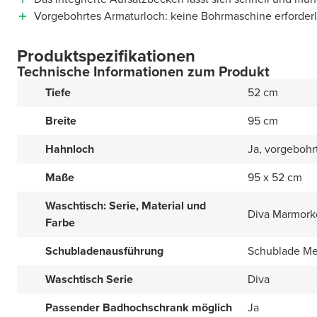
Vorgebohrtes Armaturloch: keine Bohrmaschine erforderl
Produktspezifikationen
Technische Informationen zum Produkt
Tiefe
52 cm
Breite
95 cm
Hahnloch
Ja, vorgebohr
Maße
95 x 52 cm
Waschtisch: Serie, Material und
Diva Marmork
Farbe
Schubladenausführung
Schublade Met
Waschtisch Serie
Diva
Passender Badhochschrank möglich
Ja