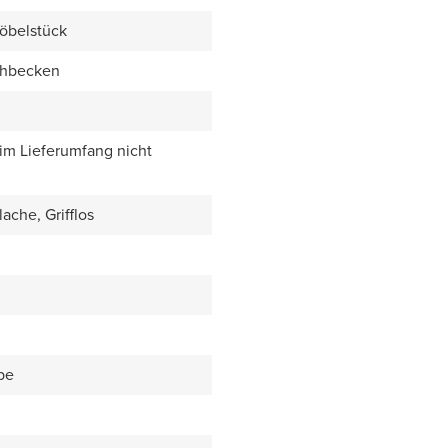
öbelstück
chbecken
 im Lieferumfang nicht
ache, Grifflos
be