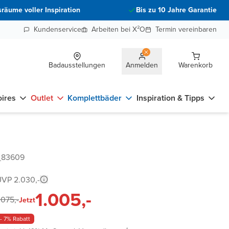
räume voller Inspiration
Bis zu 10 Jahre Garantie
Kundenservice
Arbeiten bei X²O
Termin vereinbaren
Badausstellungen
Anmelden
Warenkorb
ires
Outlet
Komplettbäder
Inspiration & Tipps
_83609
VP 2.030,-
1.005,-
.075,-
Jetzt
- 7% Rabatt