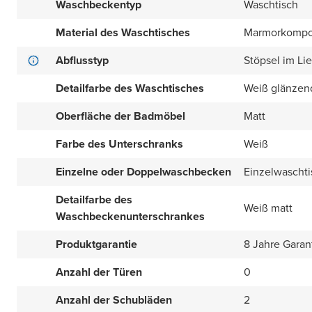
Waschbeckentyp
Waschtisch
Material des Waschtisches
Marmorkompo
Abflusstyp
Stöpsel im Li
Detailfarbe des Waschtisches
Weiß glänzen
Oberfläche der Badmöbel
Matt
Farbe des Unterschranks
Weiß
Einzelne oder Doppelwaschbecken
Einzelwaschti
Detailfarbe des
Weiß matt
Waschbeckenunterschrankes
Produktgarantie
8 Jahre Garan
Anzahl der Türen
0
Anzahl der Schubläden
2