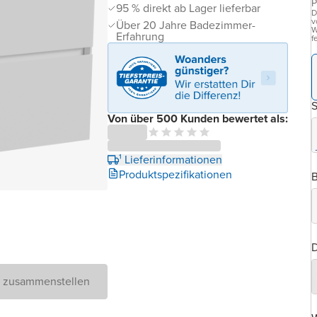
P
95 % direkt ab Lager lieferbar
D
v
Über 20 Jahre Badezimmer-
W
Erfahrung
f
Von über 500 Kunden bewertet als:
¹ Lieferinformationen
Produktspezifikationen
B
D
D zusammenstellen