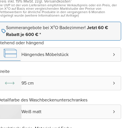
reis inkl. 19% MwSt. zzgl. Versandkosten¹
ie UVP ist der vom Lieferanten empfohlene Verkaufspreis oder ein Preis, der
on X²O auf Basis einer vergleichenden Marktstudie der Preise von
ettbewerbern für ähnliche Produkte in den vergangenen 6 Monaten
estgelegt wurde (weitere Informationen auf Anfrage)
Sommerangebote bei X²O Badezimmer!
Jetzt 60 €
Rabatt je 600 € *
Stehend oder hängend
Hängendes Möbelstück
reite
95 cm
etailfarbe des Waschbeckenunterschrankes
Weiß matt