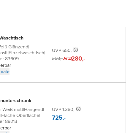
 Waschtisch
eiß Glänzend
|
UVP 650,-
osit
|
Einzelwaschtisch
|
280,-
350,-
er 83609
Jetzt
ferbar
male
nunterschrank
UVP 1.380,-
m
|
Weiß matt
|
Hängend
|
t
|
Flache Oberfläche
|
725,-
er 89213
ferbar