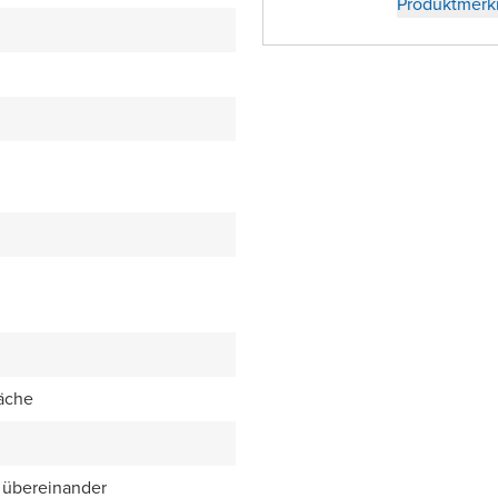
Produktmerk
äche
 übereinander