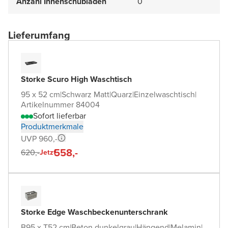
Anzahl Innenschubladen
0
Lieferumfang
Storke Scuro High Waschtisch
95 x 52 cm
|
Schwarz Matt
|
Quarz
|
Einzelwaschtisch
|
Artikelnummer 84004
Sofort lieferbar
Produktmerkmale
UVP 960,-
558,-
620,-
Jetzt
Storke Edge Waschbeckenunterschrank
B95 x T52 cm
|
Beton dunkelgrau
|
Hängend
|
Melamin
|