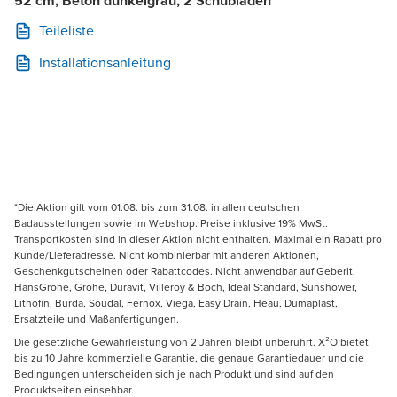
52 cm, Beton dunkelgrau, 2 Schubladen
Teileliste
Installationsanleitung
*Die Aktion gilt vom 01.08. bis zum 31.08. in allen deutschen
Badausstellungen sowie im Webshop. Preise inklusive 19% MwSt.
Transportkosten sind in dieser Aktion nicht enthalten. Maximal ein Rabatt pro
Kunde/Lieferadresse. Nicht kombinierbar mit anderen Aktionen,
Geschenkgutscheinen oder Rabattcodes. Nicht anwendbar auf Geberit,
HansGrohe, Grohe, Duravit, Villeroy & Boch, Ideal Standard, Sunshower,
Lithofin, Burda, Soudal, Fernox, Viega, Easy Drain, Heau, Dumaplast,
Ersatzteile und Maßanfertigungen.
Die gesetzliche Gewährleistung von 2 Jahren bleibt unberührt. X²O bietet
bis zu 10 Jahre kommerzielle Garantie, die genaue Garantiedauer und die
Bedingungen unterscheiden sich je nach Produkt und sind auf den
Produktseiten einsehbar.