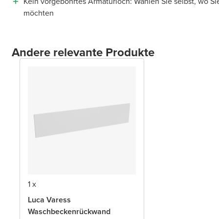
Kein vorgebohrtes Armaturloch: Wählen Sie selbst, wo Si
möchten
Andere relevante Produkte
1 x
Luca Varess
Waschbeckenrückwand