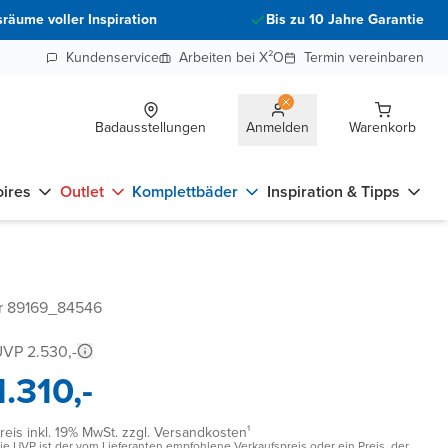
räume voller Inspiration
Bis zu 10 Jahre Garantie
Kundenservice
Arbeiten bei X²O
Termin vereinbaren
Badausstellungen
Anmelden
Warenkorb
ires
Outlet
Komplettbäder
Inspiration & Tipps
r 89169_84546
VP 2.530,-
1.310,-
reis inkl. 19% MwSt. zzgl. Versandkosten¹
ie UVP ist der vom Lieferanten empfohlene Verkaufspreis oder ein Preis, der