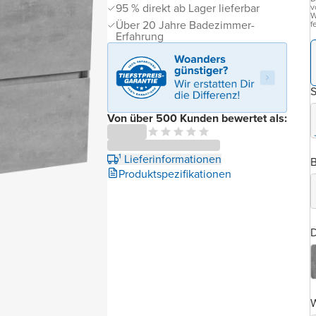
95 % direkt ab Lager lieferbar
v
W
Über 20 Jahre Badezimmer-
f
Erfahrung
Von über 500 Kunden bewertet als:
¹ Lieferinformationen
B
Produktspezifikationen
D
W