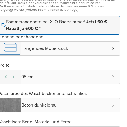
on X²O auf Basis einer vergleichenden Marktstudie der Preise von
ettbewerbern für ähnliche Produkte in den vergangenen 6 Monaten
estgelegt wurde (weitere Informationen auf Anfrage)
Sommerangebote bei X²O Badezimmer!
Jetzt 60 €
Rabatt je 600 € *
Stehend oder hängend
Hängendes Möbelstück
reite
95 cm
etailfarbe des Waschbeckenunterschrankes
Beton dunkelgrau
aschtisch: Serie, Material und Farbe