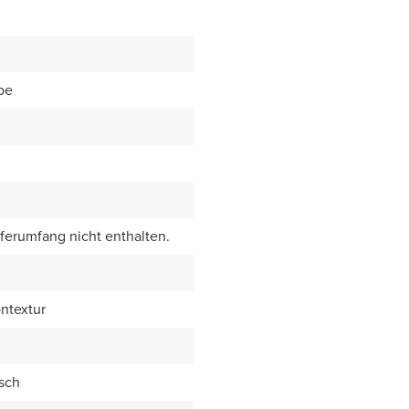
be
eferumfang nicht enthalten.
ntextur
sch