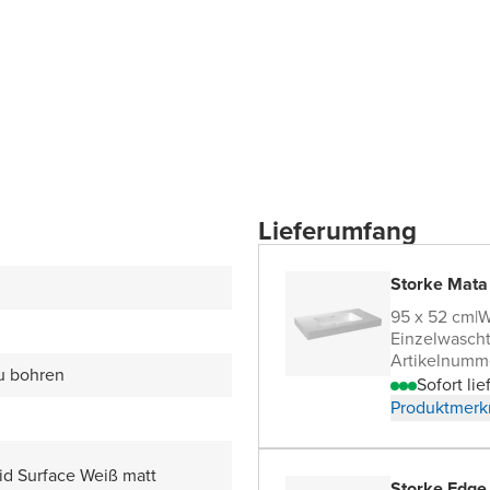
Lieferumfang
Storke Mata
95 x 52 cm
|
W
Einzelwascht
Artikelnumm
zu bohren
Sofort lie
Produktmerk
id Surface Weiß matt
Storke Edge