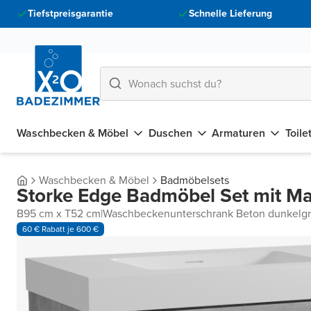
Tiefstpreisgarantie
Schnelle Lieferung
Waschbecken & Möbel
Duschen
Armaturen
Toile
Waschbecken & Möbel
Badmöbelsets
Storke Edge Badmöbel Set mit Ma
B95 cm x T52 cm
|
Waschbeckenunterschrank Beton dunkelg
60 € Rabatt je 600 €