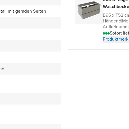
Waschbecke
all mit geraden Seiten
B95 x T52 c
Hängend
|
Me
Artikelnumm
Sofort lie
Produktmerk
end