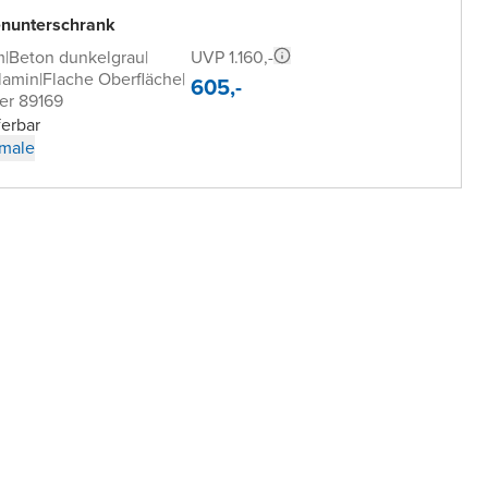
nunterschrank
UVP 1.160,-
m
|
Beton dunkelgrau
|
lamin
|
Flache Oberfläche
|
605,-
er 89169
ferbar
male