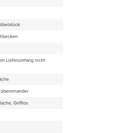
öbelstück
chbecken
 im Lieferumfang nicht
äche
 übereinander
ache, Grifflos