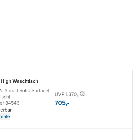
 High Waschtisch
eiß matt
|
Solid Surface
|
UVP 1.370,-
isch
|
705,-
er 84546
ferbar
male