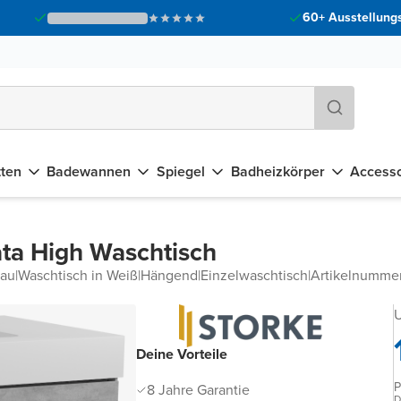
60+ Ausstellungs
tten
Badewannen
Spiegel
Badheizkörper
Accesso
ta High Waschtisch
rau
|
Waschtisch in Weiß
|
Hängend
|
Einzelwaschtisch
|
Artikelnumme
U
Deine Vorteile
P
8 Jahre Garantie
D