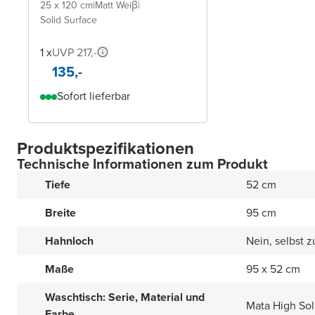
25 x 120 cm
|
Matt Weiβ
|
Solid Surface
1 x
UVP 217,-
135,-
Sofort lieferbar
Produktspezifikationen
Technische Informationen zum Produkt
Tiefe
52 cm
Breite
95 cm
Hahnloch
Nein, selbst 
Maße
95 x 52 cm
Waschtisch: Serie, Material und
Mata High Sol
Farbe