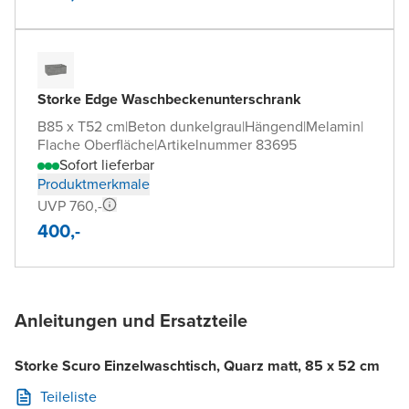
Storke Edge Waschbeckenunterschrank
B85 x T52 cm
|
Beton dunkelgrau
|
Hängend
|
Melamin
|
Flache Oberfläche
|
Artikelnummer 83695
Sofort lieferbar
Produktmerkmale
UVP 760,-
400,-
Anleitungen und Ersatzteile
Storke Scuro Einzelwaschtisch, Quarz matt, 85 x 52 cm
Teileliste