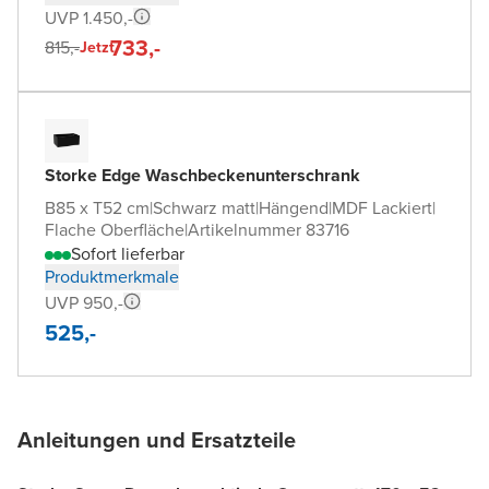
UVP 1.450,-
733,-
815,-
Jetzt
Storke Edge Waschbeckenunterschrank
B85 x T52 cm
|
Schwarz matt
|
Hängend
|
MDF Lackiert
|
Flache Oberfläche
|
Artikelnummer 83716
Sofort lieferbar
Produktmerkmale
UVP 950,-
525,-
Anleitungen und Ersatzteile