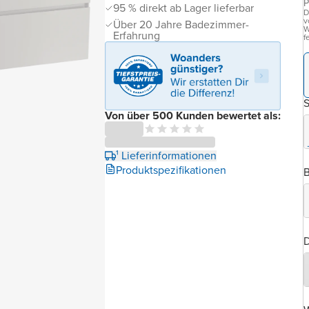
P
95 % direkt ab Lager lieferbar
D
v
Über 20 Jahre Badezimmer-
W
Erfahrung
f
Von über 500 Kunden bewertet als:
¹ Lieferinformationen
Produktspezifikationen
B
D