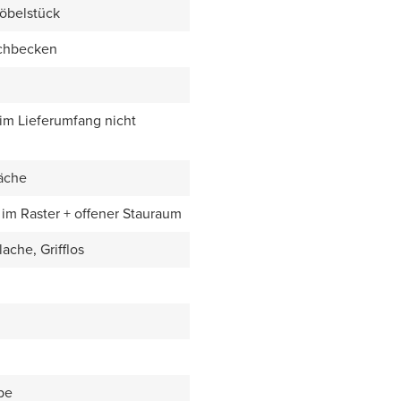
öbelstück
chbecken
 im Lieferumfang nicht
äche
im Raster + offener Stauraum
ache, Grifflos
be