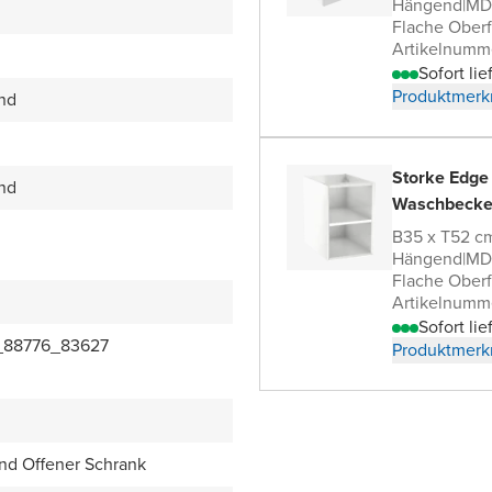
Hängend
|
MDF
Flache Oberf
Artikelnumm
Sofort lie
Produktmerk
end
Storke Edge
end
Waschbecke
B35 x T52 c
Hängend
|
MDF
Flache Oberf
Artikelnumm
Sofort lie
_88776_83627
Produktmerk
nd Offener Schrank