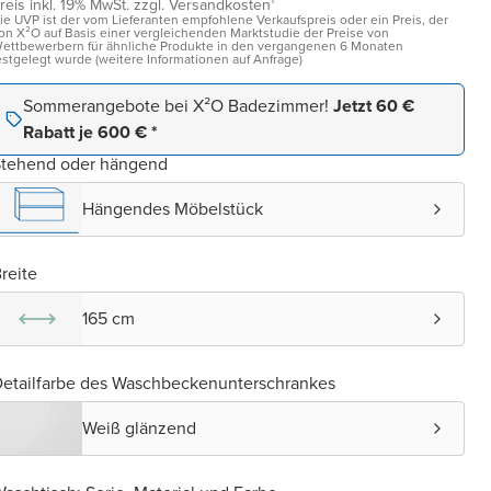
reis inkl. 19% MwSt. zzgl. Versandkosten¹
ie UVP ist der vom Lieferanten empfohlene Verkaufspreis oder ein Preis, der
on X²O auf Basis einer vergleichenden Marktstudie der Preise von
ettbewerbern für ähnliche Produkte in den vergangenen 6 Monaten
estgelegt wurde (weitere Informationen auf Anfrage)
Sommerangebote bei X²O Badezimmer!
Jetzt 60 €
Rabatt je 600 € *
Stehend oder hängend
Hängendes Möbelstück
reite
165 cm
etailfarbe des Waschbeckenunterschrankes
Weiß glänzend