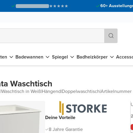
60+ Ausstellungs
tten
Badewannen
Spiegel
Badheizkörper
Accesso
ta Waschtisch
d
|
Waschtisch in Weiß
|
Hängend
|
Doppelwaschtisch
|
Artikelnummer
U
2
Deine Vorteile
8 Jahre Garantie