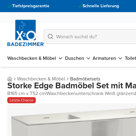
Tiefstpreisgarantie
Schnelle Lieferung
Waschbecken & Möbel
Duschen
Armaturen
Toile
Waschbecken & Möbel
Badmöbelsets
Storke Edge Badmöbel Set mit Ma
B165 cm x T52 cm
|
Waschbeckenunterschrank Weiß glänzen
Letzte Chance