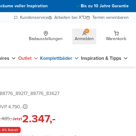
räume voller Inspiration
Bis zu 10 Jahre Garantie
Kundenservice
Arbeiten bei X²O
Termin vereinbaren
Badausstellungen
Anmelden
Warenkorb
ires
Outlet
Komplettbäder
Inspiration & Tipps
 88776_89217_88776_83627
VP 4.790,-
2.347,-
.485,-
Jetzt
- 6% Rabatt