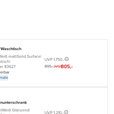
 Waschtisch
Weiß matt
|
Solid Surface
|
UVP 1.750,-
tisch
|
805,-
895,-
er 83627
Jetzt
ferbar
male
nunterschrank
m
|
Weiß Glänzend
|
UVP 1.210,-