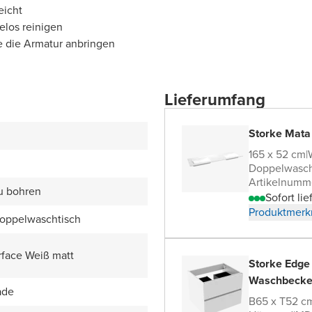
eicht
elos reinigen
e die Armatur anbringen
Lieferumfang
Storke Mata
165 x 52 cm
|
Doppelwasch
Artikelnumm
zu bohren
Sofort lie
Produktmerk
Doppelwaschtisch
rface Weiß matt
Storke Edge
Waschbecke
ade
B65 x T52 c