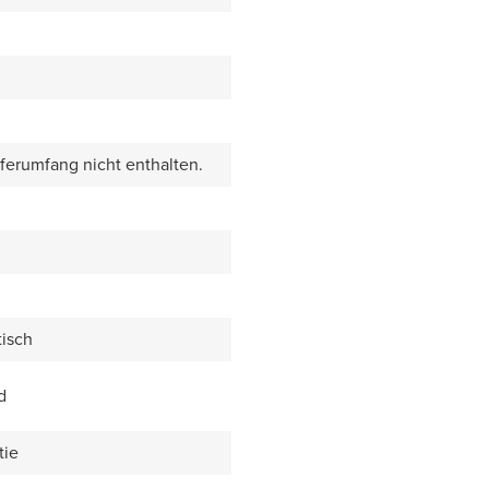
eferumfang nicht enthalten.
isch
d
tie