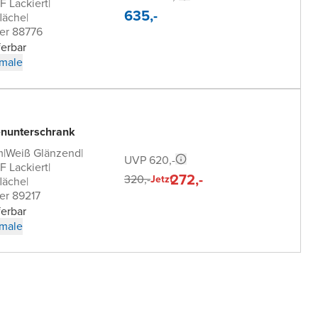
 Lackiert
|
635,-
läche
|
er 88776
ferbar
male
nunterschrank
m
|
Weiß Glänzend
|
UVP 620,-
 Lackiert
|
272,-
320,-
Jetzt
läche
|
er 89217
ferbar
male