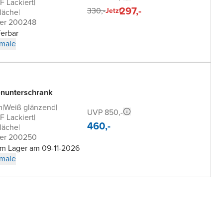
 Lackiert
|
297,-
330,-
Jetzt
läche
|
er 200248
ferbar
male
nunterschrank
m
|
Weiß glänzend
|
UVP 850,-
 Lackiert
|
460,-
läche
|
er 200250
im Lager am 09-11-2026
male