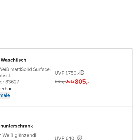
 Waschtisch
Weiß matt
|
Solid Surface
|
UVP 1.750,-
tisch
|
805,-
895,-
er 83627
Jetzt
ferbar
male
nunterschrank
m
|
Weiß glänzend
|
UVP 640,-