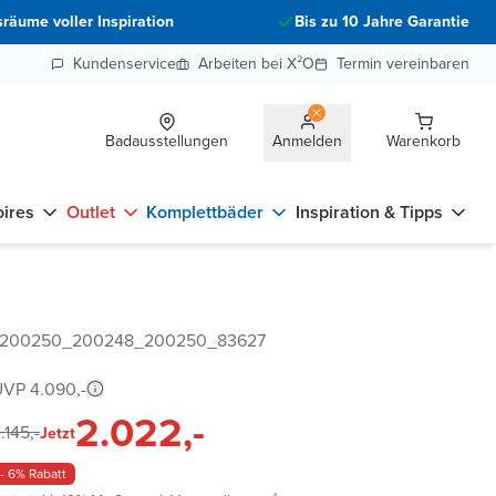
räume voller Inspiration
Bis zu 10 Jahre Garantie
Kundenservice
Arbeiten bei X²O
Termin vereinbaren
Badausstellungen
Anmelden
Warenkorb
ires
Outlet
Komplettbäder
Inspiration & Tipps
r 200250_200248_200250_83627
VP 4.090,-
2.022,-
.145,-
Jetzt
- 6% Rabatt