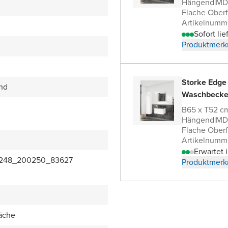
Hängend
|
MDF
Flache Oberf
Artikelnumm
Sofort lie
Produktmerk
Storke Edge
end
Waschbecke
B65 x T52 c
Hängend
|
MDF
Flache Oberf
Artikelnumm
Erwartet 
248_200250_83627
Produktmerk
äche