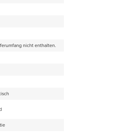
eferumfang nicht enthalten.
isch
d
tie