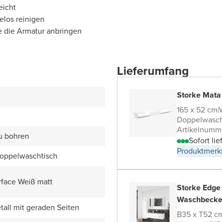
eicht
elos reinigen
e die Armatur anbringen
Lieferumfang
Storke Mata
165 x 52 cm
|
Doppelwasch
Artikelnumm
zu bohren
Sofort lie
Produktmerk
Doppelwaschtisch
rface Weiß matt
Storke Edge
Waschbecke
all mit geraden Seiten
B35 x T52 c