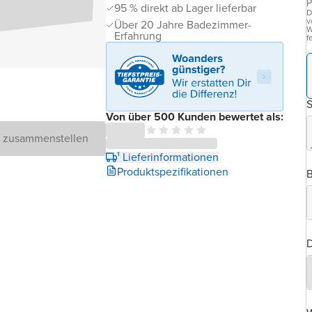
P
95 % direkt ab Lager lieferbar
D
v
Über 20 Jahre Badezimmer-
W
Erfahrung
f
Von über 500 Kunden bewertet als:
D zusammenstellen
¹ Lieferinformationen
Produktspezifikationen
B
D