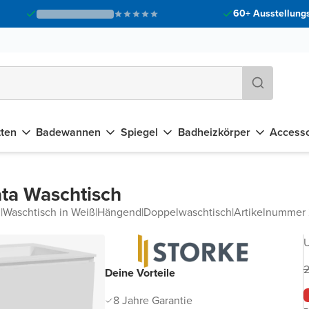
60+ Ausstellungs
tten
Badewannen
Spiegel
Badheizkörper
Accesso
ta Waschtisch
d
|
Waschtisch in Weiß
|
Hängend
|
Doppelwaschtisch
|
Artikelnumme
U
2
Deine Vorteile
8 Jahre Garantie