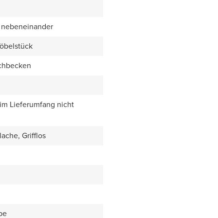
 nebeneinander
öbelstück
chbecken
 im Lieferumfang nicht
ache, Grifflos
be