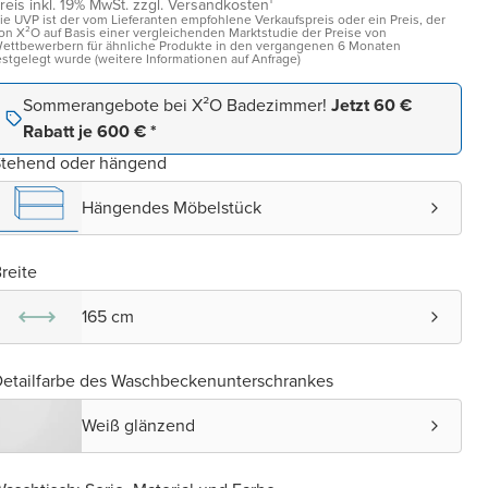
reis inkl. 19% MwSt. zzgl. Versandkosten¹
ie UVP ist der vom Lieferanten empfohlene Verkaufspreis oder ein Preis, der
on X²O auf Basis einer vergleichenden Marktstudie der Preise von
ettbewerbern für ähnliche Produkte in den vergangenen 6 Monaten
estgelegt wurde (weitere Informationen auf Anfrage)
Sommerangebote bei X²O Badezimmer!
Jetzt 60 €
Rabatt je 600 € *
Stehend oder hängend
Hängendes Möbelstück
reite
165 cm
etailfarbe des Waschbeckenunterschrankes
Weiß glänzend