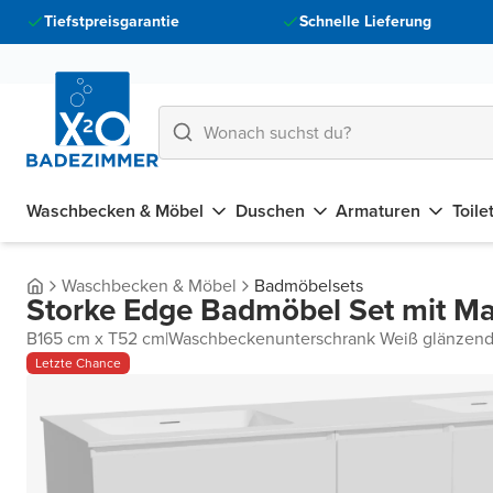
Tiefstpreisgarantie
Schnelle Lieferung
Waschbecken & Möbel
Duschen
Armaturen
Toile
Waschbecken & Möbel
Badmöbelsets
Storke Edge Badmöbel Set mit Ma
B165 cm x T52 cm
|
Waschbeckenunterschrank Weiß glänzen
Letzte Chance