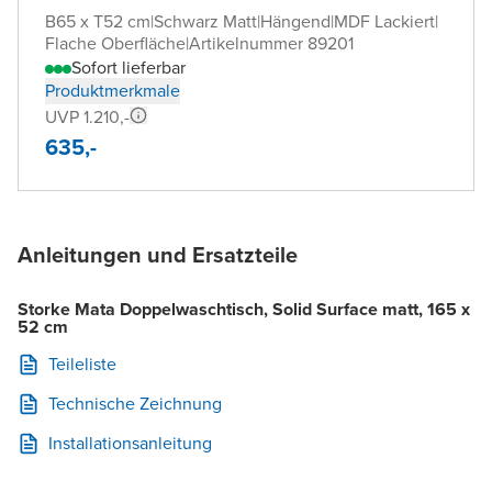
B65 x T52 cm
|
Schwarz Matt
|
Hängend
|
MDF Lackiert
|
Flache Oberfläche
|
Artikelnummer 89201
Sofort lieferbar
Produktmerkmale
UVP 1.210,-
635,-
Anleitungen und Ersatzteile
Storke Mata Doppelwaschtisch, Solid Surface matt, 165 x
52 cm
Teileliste
Technische Zeichnung
Installationsanleitung