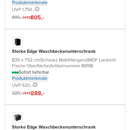
Produktmerkmale
UVP 1.750,-
805,-
895,-
Jetzt
Storke Edge Waschbeckenunterschrank
B35 x T52 cm
|
Schwarz Matt
|
Hängend
|
MDF Lackiert
|
Flache Oberfläche
|
Artikelnummer 89198
Sofort lieferbar
Produktmerkmale
UVP 620,-
288,-
320,-
Jetzt
Storke Edge Waschbeckenunterschrank