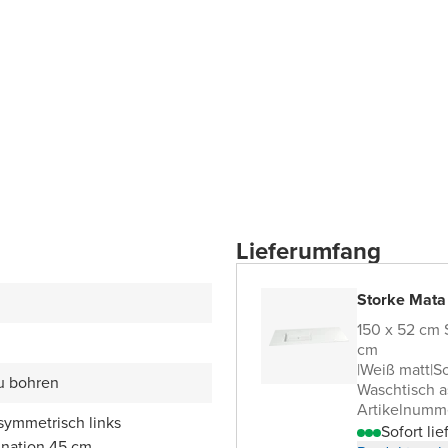
Lieferumfang
Storke Mata
150 x 52 cm
cm
|
Weiß matt
|
So
zu bohren
Waschtisch a
Artikelnumm
symmetrisch links
Sofort lie
nation 45 cm