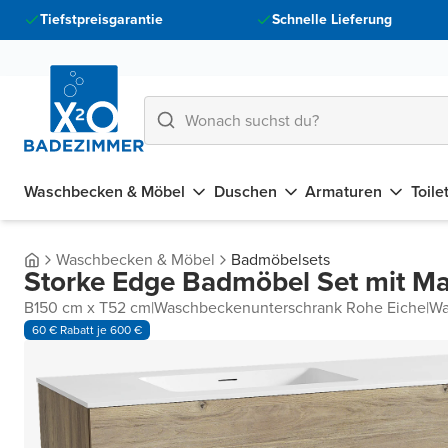
Tiefstpreisgarantie
Schnelle Lieferung
Waschbecken & Möbel
Duschen
Armaturen
Toile
Waschbecken & Möbel
Badmöbelsets
Storke Edge Badmöbel Set mit Ma
B150 cm x T52 cm
|
Waschbeckenunterschrank Rohe Eiche
|
Wa
60 € Rabatt je 600 €