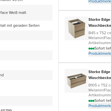
Produktmerk
rface Weiß matt
Storke Edge
all mit geraden Seiten
Waschbecke
B45 x T52 c
Melamin
|
Fla
Artikelnumm
Sofort lie
Produktmerk
Storke Edge
end
Waschbecke
B105 x T52 
Melamin
|
Fla
Artikelnumm
Sofort lie
Produktmerk
_65799