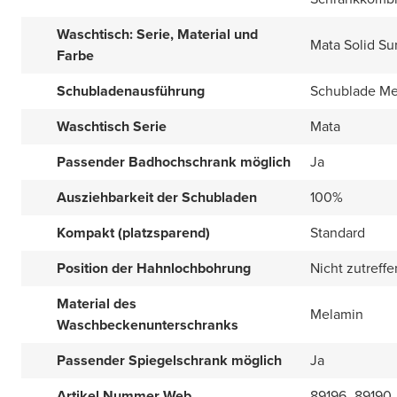
Waschtisch: Serie, Material und
Mata Solid Su
Farbe
Schubladenausführung
Schublade Met
Waschtisch Serie
Mata
Passender Badhochschrank möglich
Ja
Ausziehbarkeit der Schubladen
100%
Kompakt (platzsparend)
Standard
Position der Hahnlochbohrung
Nicht zutreff
Material des
Melamin
Waschbeckenunterschranks
Passender Spiegelschrank möglich
Ja
Artikel Nummer Web
89196_89190