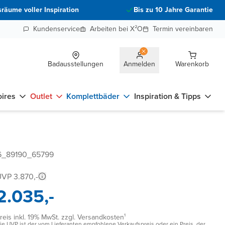
räume voller Inspiration
Bis zu 10 Jahre Garantie
Kundenservice
Arbeiten bei X²O
Termin vereinbaren
Badausstellungen
Anmelden
Warenkorb
ires
Outlet
Komplettbäder
Inspiration & Tipps
96_89190_65799
VP 3.870,-
2.035,-
reis inkl. 19% MwSt. zzgl. Versandkosten¹
ie UVP ist der vom Lieferanten empfohlene Verkaufspreis oder ein Preis, der