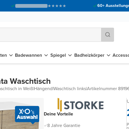
60+ Ausstellungs
tten
Badewannen
Spiegel
Badheizkörper
Accesso
ta Waschtisch
schtisch in Weiß
|
Hängend
|
Waschtisch links
|
Artikelnummer 891
U
Deine Vorteile
P
8 Jahre Garantie
D