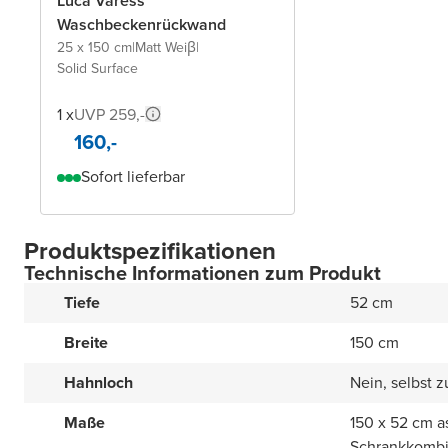
Luca Varess
Waschbeckenrückwand
25 x 150 cm
|
Matt Weiβ
|
Solid Surface
1 x
UVP 259,-
160,-
Sofort lieferbar
Produktspezifikationen
Technische Informationen zum Produkt
Tiefe
52 cm
Breite
150 cm
Hahnloch
Nein, selbst 
Maße
150 x 52 cm a
Schrankkombi