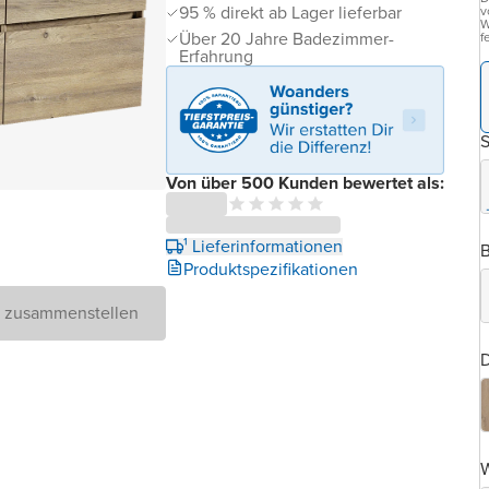
95 % direkt ab Lager lieferbar
v
W
Über 20 Jahre Badezimmer-
f
Erfahrung
Von über 500 Kunden bewertet als:
¹ Lieferinformationen
B
Produktspezifikationen
D zusammenstellen
D
W