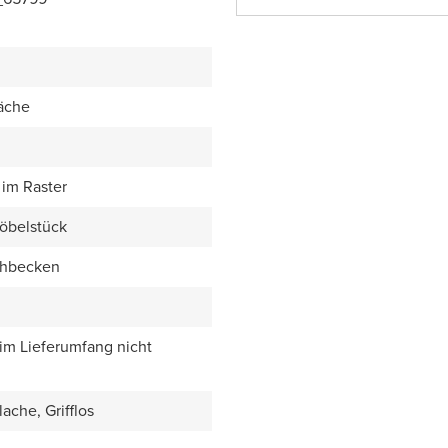
äche
im Raster
öbelstück
chbecken
 im Lieferumfang nicht
ache, Grifflos