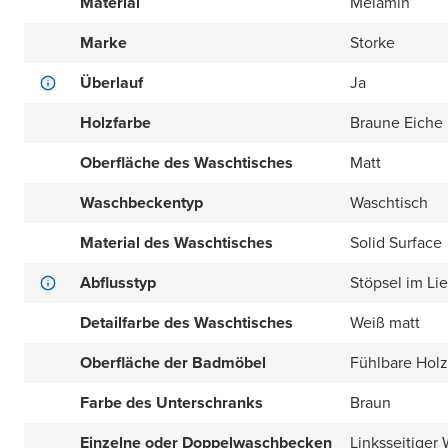
Material
Melamin
Marke
Storke
Überlauf
Ja
Holzfarbe
Braune Eiche
Oberfläche des Waschtisches
Matt
Waschbeckentyp
Waschtisch
Material des Waschtisches
Solid Surface
Abflusstyp
Stöpsel im Li
Detailfarbe des Waschtisches
Weiß matt
Oberfläche der Badmöbel
Fühlbare Holz
Farbe des Unterschranks
Braun
Einzelne oder Doppelwaschbecken
Linksseitiger