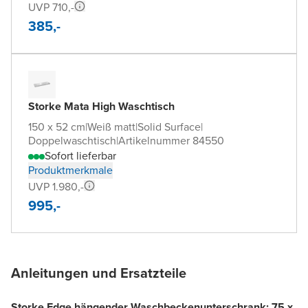
UVP 710,-
385,-
Storke Mata High Waschtisch
150 x 52 cm
|
Weiß matt
|
Solid Surface
|
Doppelwaschtisch
|
Artikelnummer 84550
Sofort lieferbar
Produktmerkmale
UVP 1.980,-
995,-
Anleitungen und Ersatzteile
Storke Edge hängender Waschbeckenunterschrank: 75 x