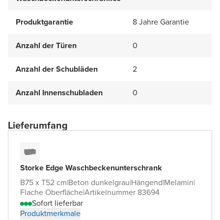
Produktgarantie
8 Jahre Garantie
Anzahl der Türen
0
Anzahl der Schubläden
2
Anzahl Innenschubladen
0
Lieferumfang
Storke Edge Waschbeckenunterschrank
B75 x T52 cm
|
Beton dunkelgrau
|
Hängend
|
Melamin
|
Flache Oberfläche
|
Artikelnummer 83694
Sofort lieferbar
Produktmerkmale