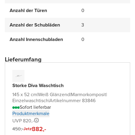
Anzahl der Türen
0
Anzahl der Schubläden
3
Anzahl Innenschubladen
0
Lieferumfang
Storke Diva Waschtisch
145 x 52 cm
|
Weiß Glänzend
|
Marmorkomposit
|
Einzelwaschtisch
|
Artikelnummer 83846
Sofort lieferbar
Produktmerkmale
UVP 820,-
382,-
450,-
Jetzt