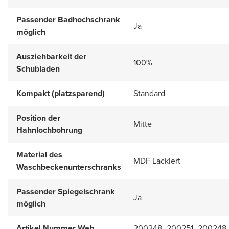
Passender Badhochschrank
Ja
möglich
Ausziehbarkeit der
100%
Schubladen
Kompakt (platzsparend)
Standard
Position der
Mitte
Hahnlochbohrung
Material des
MDF Lackiert
Waschbeckenunterschranks
Passender Spiegelschrank
Ja
möglich
Artikel Nummer Web
200248_200251_200248