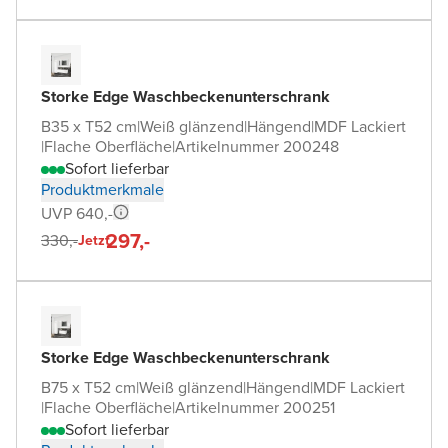
Storke Edge Waschbeckenunterschrank
B35 x T52 cm
|
Weiß glänzend
|
Hängend
|
MDF Lackiert
|
Flache Oberfläche
|
Artikelnummer 200248
Sofort lieferbar
Produktmerkmale
UVP 640,-
297,-
330,-
Jetzt
Storke Edge Waschbeckenunterschrank
B75 x T52 cm
|
Weiß glänzend
|
Hängend
|
MDF Lackiert
|
Flache Oberfläche
|
Artikelnummer 200251
Sofort lieferbar