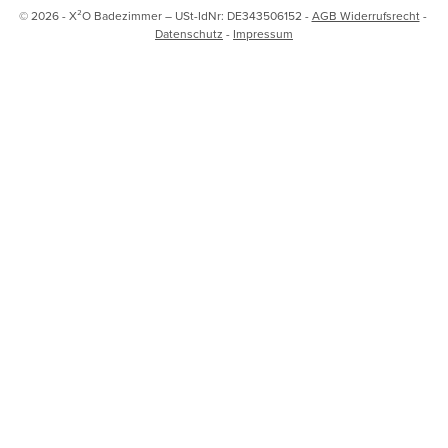
© 2026 - X²O Badezimmer – USt-IdNr: DE343506152 -
AGB Widerrufsrecht
-
Datenschutz
-
Impressum