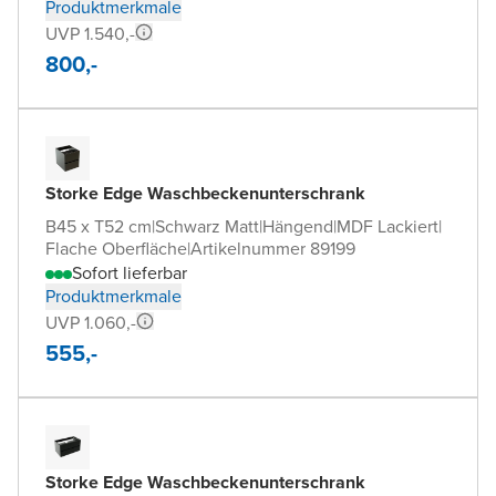
Produktmerkmale
UVP 1.540,-
800,-
Storke Edge Waschbeckenunterschrank
B45 x T52 cm
|
Schwarz Matt
|
Hängend
|
MDF Lackiert
|
Flache Oberfläche
|
Artikelnummer 89199
Sofort lieferbar
Produktmerkmale
UVP 1.060,-
555,-
Storke Edge Waschbeckenunterschrank