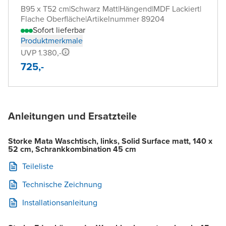
B95 x T52 cm
|
Schwarz Matt
|
Hängend
|
MDF Lackiert
|
Flache Oberfläche
|
Artikelnummer 89204
Sofort lieferbar
Produktmerkmale
UVP 1.380,-
725,-
Anleitungen und Ersatzteile
Storke Mata Waschtisch, links, Solid Surface matt, 140 x
52 cm, Schrankkombination 45 cm
Teileliste
Technische Zeichnung
Installationsanleitung