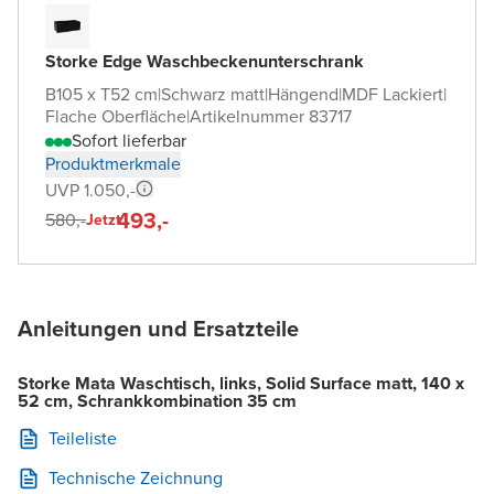
Storke Edge Waschbeckenunterschrank
B105 x T52 cm
|
Schwarz matt
|
Hängend
|
MDF Lackiert
|
Flache Oberfläche
|
Artikelnummer 83717
Sofort lieferbar
Produktmerkmale
UVP 1.050,-
493,-
580,-
Jetzt
Anleitungen und Ersatzteile
Storke Mata Waschtisch, links, Solid Surface matt, 140 x
52 cm, Schrankkombination 35 cm
Teileliste
Technische Zeichnung