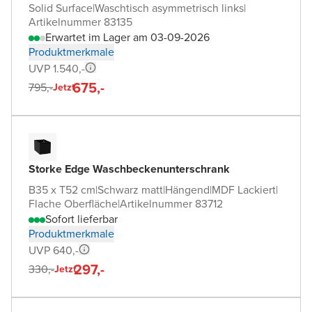
Solid Surface
|
Waschtisch asymmetrisch links
|
Artikelnummer 83135
Erwartet im Lager am 03-09-2026
Produktmerkmale
UVP 1.540,-
675,-
795,-
Jetzt
Storke Edge Waschbeckenunterschrank
B35 x T52 cm
|
Schwarz matt
|
Hängend
|
MDF Lackiert
|
Flache Oberfläche
|
Artikelnummer 83712
Sofort lieferbar
Produktmerkmale
UVP 640,-
297,-
330,-
Jetzt