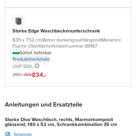
Storke Edge Waschbeckenunterschrank
B35 x T52 cm
|
Beton dunkelgrau
|
Hängend
|
Melamin
|
Flache Oberfläche
|
Artikelnummer 89167
Sofort lieferbar
Produktmerkmale
UVP 500,-
234,-
260,-
Jetzt
Anleitungen und Ersatzteile
Storke Diva Waschtisch, rechts, Marmorkomposit
glänzend, 140 x 52 cm, Schrankkombination 35 cm
Teileliste