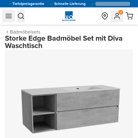
Tiefstpreisgarantie
Schnelle Lieferung
general.navigation.toggle_menu.label
general.navigation.toggle_menu.label
Badmöbelsets
Storke Edge Badmöbel Set mit Diva
Waschtisch