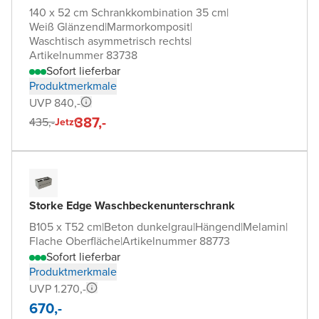
140 x 52 cm Schrankkombination 35 cm
|
Weiß Glänzend
|
Marmorkomposit
|
Waschtisch asymmetrisch rechts
|
Artikelnummer 83738
Sofort lieferbar
Produktmerkmale
UVP 840,-
387,-
435,-
Jetzt
Storke Edge Waschbeckenunterschrank
B105 x T52 cm
|
Beton dunkelgrau
|
Hängend
|
Melamin
|
Flache Oberfläche
|
Artikelnummer 88773
Sofort lieferbar
Produktmerkmale
UVP 1.270,-
670,-