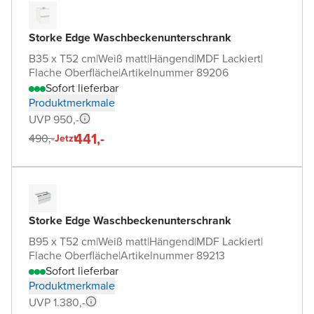
Storke Edge Waschbeckenunterschrank
B35 x T52 cm
|
Weiß matt
|
Hängend
|
MDF Lackiert
|
Flache Oberfläche
|
Artikelnummer 89206
Sofort lieferbar
Produktmerkmale
UVP 950,-
441,-
490,-
Jetzt
Storke Edge Waschbeckenunterschrank
B95 x T52 cm
|
Weiß matt
|
Hängend
|
MDF Lackiert
|
Flache Oberfläche
|
Artikelnummer 89213
Sofort lieferbar
Produktmerkmale
UVP 1.380,-