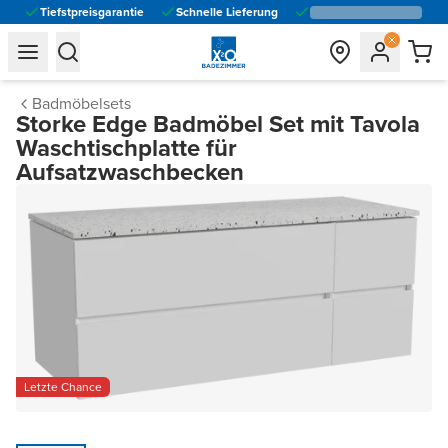
Tiefstpreisgarantie
Schnelle Lieferung
general.navigation.toggle_menu.label
general.navigation.toggle_menu.label
Badmöbelsets
Storke Edge Badmöbel Set mit Tavola
Waschtischplatte für
Aufsatzwaschbecken
Letzte Chance