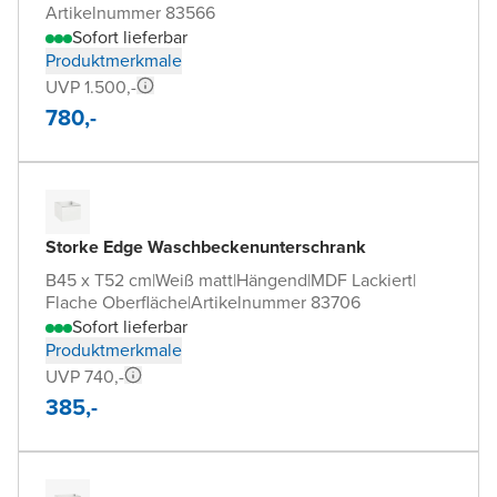
Artikelnummer 83566
Sofort lieferbar
Produktmerkmale
UVP 1.500,-
780,-
Storke Edge Waschbeckenunterschrank
B45 x T52 cm
|
Weiß matt
|
Hängend
|
MDF Lackiert
|
Flache Oberfläche
|
Artikelnummer 83706
Sofort lieferbar
Produktmerkmale
UVP 740,-
385,-