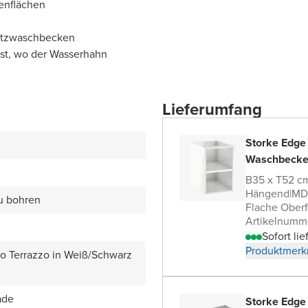
enflächen
satzwaschbecken
bst, wo der Wasserhahn
Lieferumfang
Storke Edge
Waschbecke
B35 x T52 c
Hängend
|
MDF
zu bohren
Flache Oberf
Artikelnumm
Sofort lie
Produktmerk
zo Terrazzo in Weiß/Schwarz
ade
Storke Edge