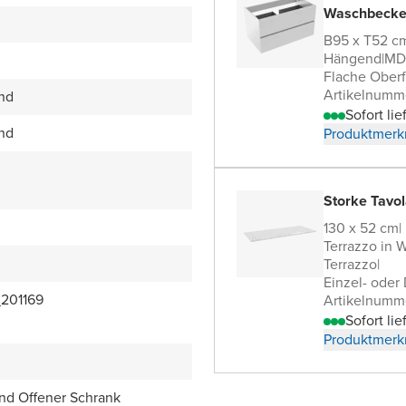
Waschbecke
B95 x T52 c
Hängend
|
MDF
Flache Oberf
Artikelnumm
end
Sofort lie
end
Produktmerk
Storke Tavol
130 x 52 cm
|
Terrazzo in 
Terrazzo
|
Einzel- oder
201169
Artikelnumm
Sofort lie
Produktmerk
nd Offener Schrank