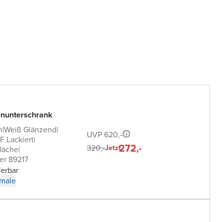
nunterschrank
m
|
Weiß Glänzend
|
UVP 620,-
 Lackiert
|
272,-
320,-
Jetzt
läche
|
er 89217
ferbar
male