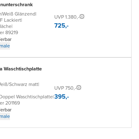
nunterschrank
m
|
Weiß Glänzend
|
UVP 1.380,-
 Lackiert
|
725,-
läche
|
er 89219
ferbar
male
a Waschtischplatte
Weiß/Schwarz matt
|
UVP 750,-
395,-
 Doppel Waschtischplatte
|
er 201169
ferbar
male