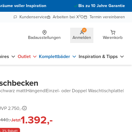
räume voller Inspiration
Bis zu 10 Jahre Garantie
Kundenservice
Arbeiten bei X²O
Termin vereinbaren
Badausstellungen
Anmelden
Warenkorb
ires
Outlet
Komplettbäder
Inspiration & Tipps
aschbecken
Schwarz matt
|
Hängend
|
Einzel- oder Doppel Waschtischplatte
|
VP 2.750,-
1.392,-
.440,-
Jetzt
- 3% Rabatt