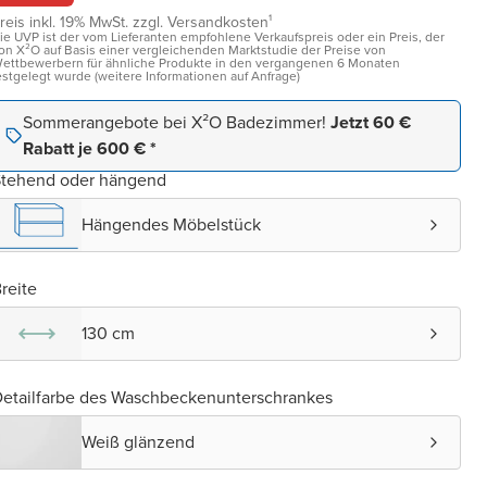
reis inkl. 19% MwSt. zzgl. Versandkosten¹
ie UVP ist der vom Lieferanten empfohlene Verkaufspreis oder ein Preis, der
on X²O auf Basis einer vergleichenden Marktstudie der Preise von
ettbewerbern für ähnliche Produkte in den vergangenen 6 Monaten
estgelegt wurde (weitere Informationen auf Anfrage)
Sommerangebote bei X²O Badezimmer!
Jetzt 60 €
Rabatt je 600 € *
Stehend oder hängend
Hängendes Möbelstück
reite
130 cm
etailfarbe des Waschbeckenunterschrankes
Weiß glänzend