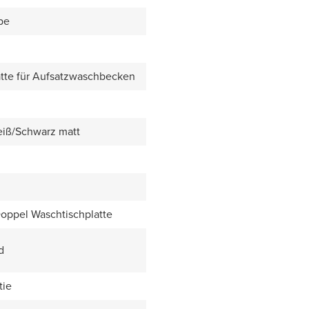
be
tte für Aufsatzwaschbecken
eiß/Schwarz matt
Doppel Waschtischplatte
d
tie