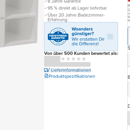
8 Jahre Garantie
P
95 % direkt ab Lager lieferbar
D
v
Über 20 Jahre Badezimmer-
W
Erfahrung
f
Von über 500 Kunden bewertet als:
¹ Lieferinformationen
Produktspezifikationen
B
D