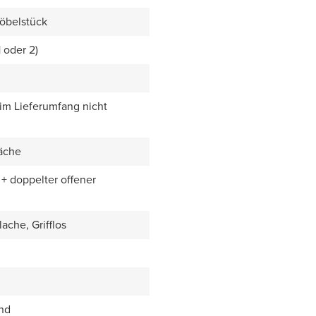
öbelstück
1 oder 2)
 im Lieferumfang nicht
äche
+ doppelter offener
ache, Grifflos
end