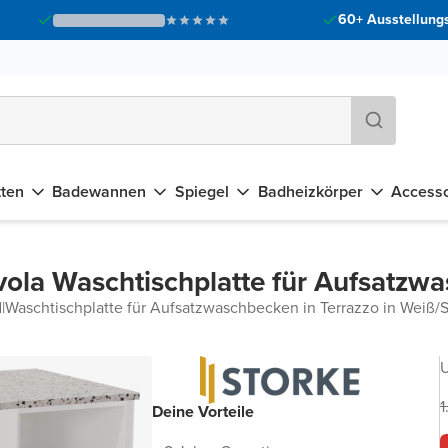
60+ Ausstellungs
tten
Badewannen
Spiegel
Badheizkörper
Accesso
vola Waschtischplatte für Aufsatzw
d
|
Waschtischplatte für Aufsatzwaschbecken in Terrazzo in Weiß/
U
1
Deine Vorteile