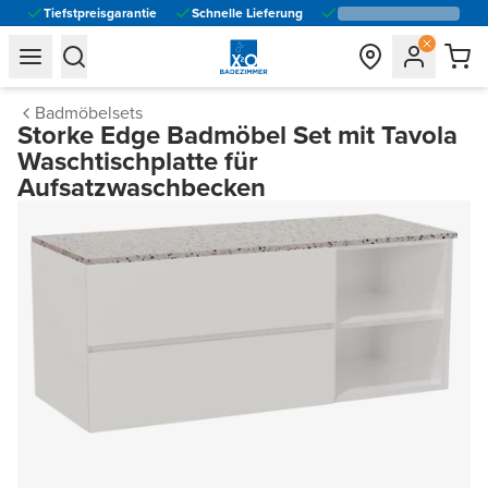
Tiefstpreisgarantie
Schnelle Lieferung
general.navigation.toggle_menu.label
general.navigation.toggle_menu.label
Badmöbelsets
Storke Edge Badmöbel Set mit Tavola
Waschtischplatte für
Aufsatzwaschbecken