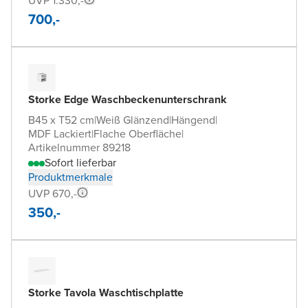
UVP 1.330,-
700,-
Storke Edge Waschbeckenunterschrank
B45 x T52 cm
|
Weiß Glänzend
|
Hängend
|
MDF Lackiert
|
Flache Oberfläche
|
Artikelnummer 89218
Sofort lieferbar
Produktmerkmale
UVP 670,-
350,-
Storke Tavola Waschtischplatte