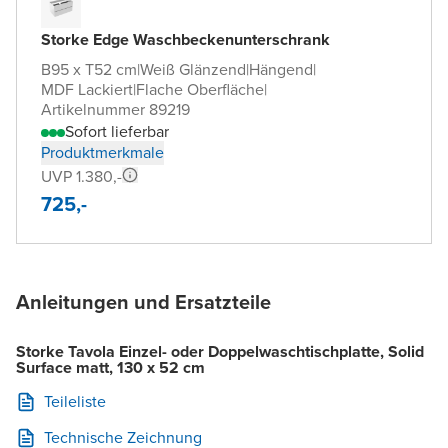
Storke Edge Waschbeckenunterschrank
B95 x T52 cm
|
Weiß Glänzend
|
Hängend
|
MDF Lackiert
|
Flache Oberfläche
|
Artikelnummer 89219
Sofort lieferbar
Produktmerkmale
UVP 1.380,-
725,-
Anleitungen und Ersatzteile
Storke Tavola Einzel- oder Doppelwaschtischplatte, Solid
Surface matt, 130 x 52 cm
Teileliste
Technische Zeichnung