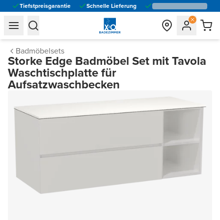
Tiefstpreisgarantie
Schnelle Lieferung
general.navigation.toggle_menu.label
general.navigation.toggle_menu.label
Badmöbelsets
Storke Edge Badmöbel Set mit Tavola
Waschtischplatte für
Aufsatzwaschbecken