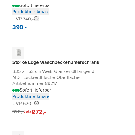
Sofort lieferbar
Produktmerkmale
UVP 740,-
390,-
Storke Edge Waschbeckenunterschrank
B35 x T52 cm
|
Weiß Glänzend
|
Hängend
|
MDF Lackiert
|
Flache Oberfläche
|
Artikelnummer 89217
Sofort lieferbar
Produktmerkmale
UVP 620,-
272,-
320,-
Jetzt