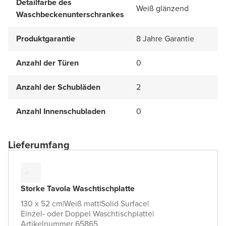
Detailfarbe des
Weiß glänzend
Waschbeckenunterschrankes
Produktgarantie
8 Jahre Garantie
Anzahl der Türen
0
Anzahl der Schubläden
2
Anzahl Innenschubladen
0
Lieferumfang
Storke Tavola Waschtischplatte
130 x 52 cm
|
Weiß matt
|
Solid Surface
|
Einzel- oder Doppel Waschtischplatte
|
Artikelnummer 65865