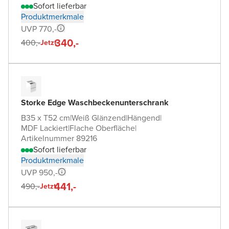
Sofort lieferbar
Produktmerkmale
UVP 770,-
340,-
400,-
Jetzt
Storke Edge Waschbeckenunterschrank
B35 x T52 cm
|
Weiß Glänzend
|
Hängend
|
MDF Lackiert
|
Flache Oberfläche
|
Artikelnummer 89216
Sofort lieferbar
Produktmerkmale
UVP 950,-
441,-
490,-
Jetzt