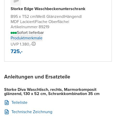
Storke Edge Waschbeckenunterschrank
B95 x T52 cm
|
Weiß Glänzend
|
Hängend
|
MDF Lackiert
|
Flache Oberfläche
|
Artikelnummer 89219
Sofort lieferbar
Produktmerkmale
UVP 1.380,-
725,-
Anleitungen und Ersatzteile
Storke Diva Waschtisch, rechts, Marmorkomposit
glänzend, 130 x 52 cm, Schrankkombination 35 cm
Teileliste
Technische Zeichnung