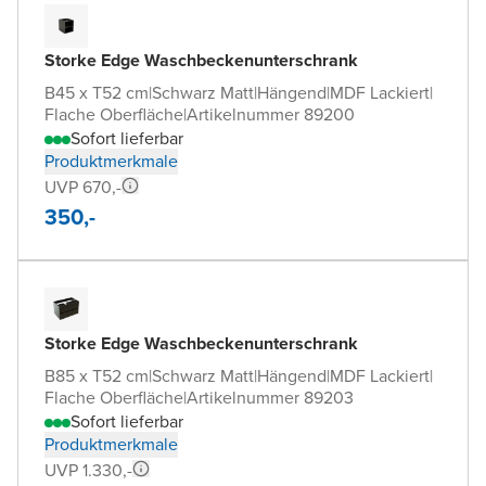
Storke Edge Waschbeckenunterschrank
B45 x T52 cm
|
Schwarz Matt
|
Hängend
|
MDF Lackiert
|
Flache Oberfläche
|
Artikelnummer 89200
Sofort lieferbar
Produktmerkmale
UVP 670,-
350,-
Storke Edge Waschbeckenunterschrank
B85 x T52 cm
|
Schwarz Matt
|
Hängend
|
MDF Lackiert
|
Flache Oberfläche
|
Artikelnummer 89203
Sofort lieferbar
Produktmerkmale
UVP 1.330,-