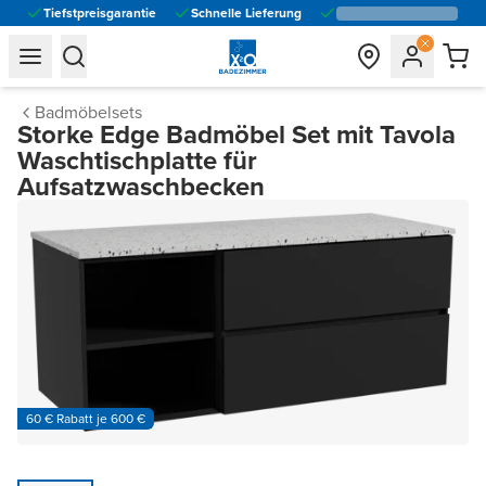
Tiefstpreisgarantie
Schnelle Lieferung
general.navigation.toggle_menu.label
general.navigation.toggle_menu.label
Badmöbelsets
Storke Edge Badmöbel Set mit Tavola
Waschtischplatte für
Aufsatzwaschbecken
60 € Rabatt je 600 €