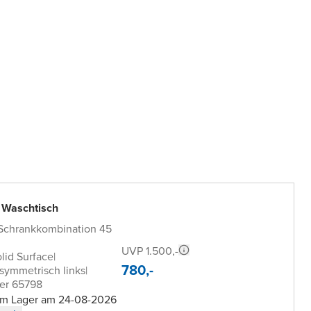
 Waschtisch
 Schrankkombination 45
UVP 1.500,-
lid Surface
|
780,-
symmetrisch links
|
er 65798
 im Lager am 24-08-2026