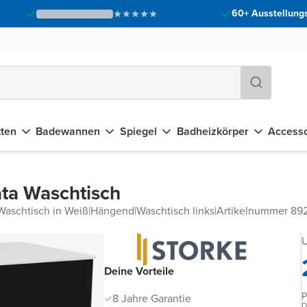
60+ Ausstellungs
tten
Badewannen
Spiegel
Badheizkörper
Accesso
ta Waschtisch
Waschtisch in Weiß
|
Hängend
|
Waschtisch links
|
Artikelnummer 8
U
Deine Vorteile
P
8 Jahre Garantie
D