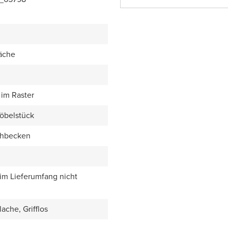
äche
im Raster
öbelstück
chbecken
 im Lieferumfang nicht
ache, Grifflos