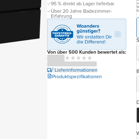
95 % direkt ab Lager lieferbar
v
W
Über 20 Jahre Badezimmer-
f
Erfahrung
Von über 500 Kunden bewertet als:
¹ Lieferinformationen
B
Produktspezifikationen
D
W