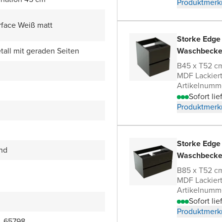
Produktmerk
rface Weiß matt
Storke Edge
all mit geraden Seiten
Waschbecke
B45 x T52 c
MDF Lackier
Artikelnumm
Sofort lie
Produktmerk
Storke Edge
end
Waschbecke
B85 x T52 c
MDF Lackier
Artikelnumm
Sofort lie
Produktmerk
_65798