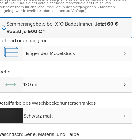
on X²O auf Basis einer vergleichenden Marktstudie der Preise von
ettbewerbern für ähnliche Produkte in den vergangenen 6 Monaten
estgelegt wurde (weitere Informationen auf Anfrage)
Sommerangebote bei X²O Badezimmer!
Jetzt 60 €
Rabatt je 600 € *
Stehend oder hängend
Hängendes Möbelstück
reite
130 cm
etailfarbe des Waschbeckenunterschrankes
Schwarz matt
aschtisch: Serie, Material und Farbe