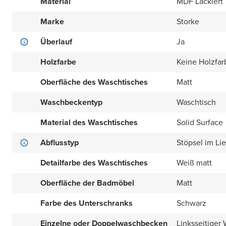
Material
MDF Lackiert
Marke
Storke
Überlauf
Ja
Holzfarbe
Keine Holzfar
Oberfläche des Waschtisches
Matt
Waschbeckentyp
Waschtisch
Material des Waschtisches
Solid Surface
Abflusstyp
Stöpsel im Li
Detailfarbe des Waschtisches
Weiß matt
Oberfläche der Badmöbel
Matt
Farbe des Unterschranks
Schwarz
Einzelne oder Doppelwaschbecken
Linksseitiger