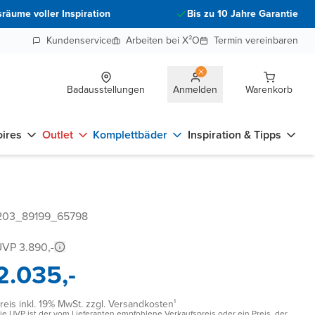
räume voller Inspiration
Bis zu 10 Jahre Garantie
Kundenservice
Arbeiten bei X²O
Termin vereinbaren
Badausstellungen
Anmelden
Warenkorb
ires
Outlet
Komplettbäder
Inspiration & Tipps
9203_89199_65798
VP 3.890,-
2.035,-
reis inkl. 19% MwSt. zzgl. Versandkosten¹
ie UVP ist der vom Lieferanten empfohlene Verkaufspreis oder ein Preis, der