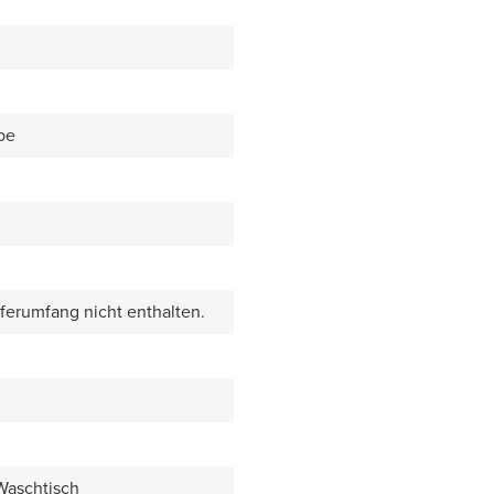
be
eferumfang nicht enthalten.
 Waschtisch