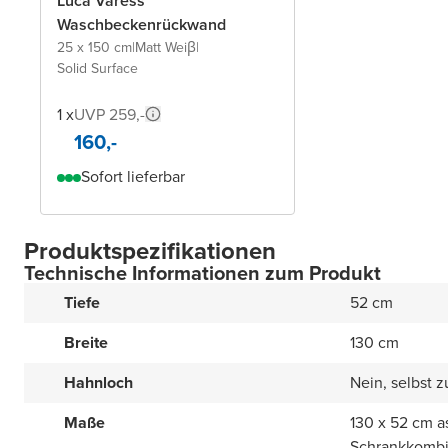
Luca Varess
Waschbeckenrückwand
25 x 150 cm
|
Matt Weiβ
|
Solid Surface
1 x
UVP 259,-
160,-
Sofort lieferbar
Produktspezifikationen
Technische Informationen zum Produkt
Tiefe
52 cm
Breite
130 cm
Hahnloch
Nein, selbst 
Maße
130 x 52 cm a
Schrankkombi