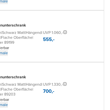
male
nunterschrank
UVP 1.060,-
m
|
Schwarz Matt
|
Hängend
|
t
|
Flache Oberfläche
|
555,-
er 89199
ferbar
male
nunterschrank
UVP 1.330,-
m
|
Schwarz Matt
|
Hängend
|
t
|
Flache Oberfläche
|
700,-
er 89203
ferbar
male