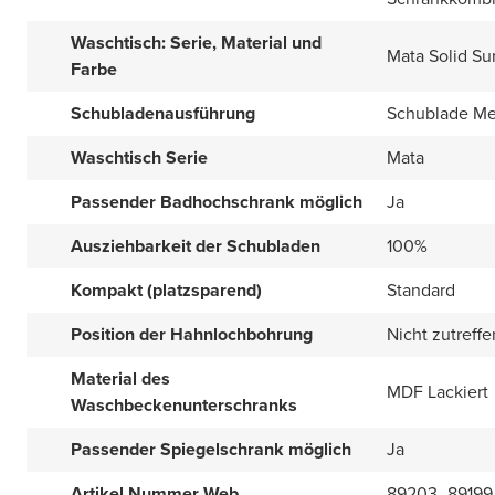
Waschtisch: Serie, Material und
Mata Solid Su
Farbe
Schubladenausführung
Schublade Met
Waschtisch Serie
Mata
Passender Badhochschrank möglich
Ja
Ausziehbarkeit der Schubladen
100%
Kompakt (platzsparend)
Standard
Position der Hahnlochbohrung
Nicht zutreff
Material des
MDF Lackiert
Waschbeckenunterschranks
Passender Spiegelschrank möglich
Ja
Artikel Nummer Web
89203_89199