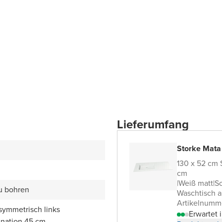
Lieferumfang
Storke Mata
130 x 52 cm
cm
|
Weiß matt
|
So
zu bohren
Waschtisch a
Artikelnumm
symmetrisch links
Erwartet
nation 45 cm