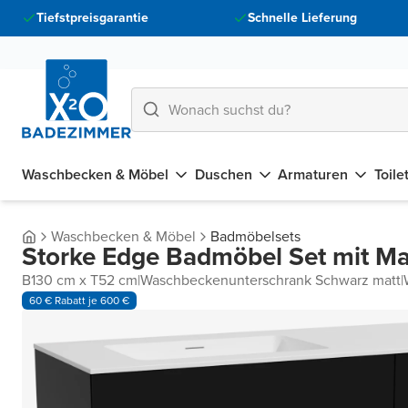
Tiefstpreisgarantie
Schnelle Lieferung
Waschbecken & Möbel
Duschen
Armaturen
Toile
Waschbecken & Möbel
Badmöbelsets
Storke Edge Badmöbel Set mit Ma
B130 cm x T52 cm
|
Waschbeckenunterschrank Schwarz matt
|
60 € Rabatt je 600 €