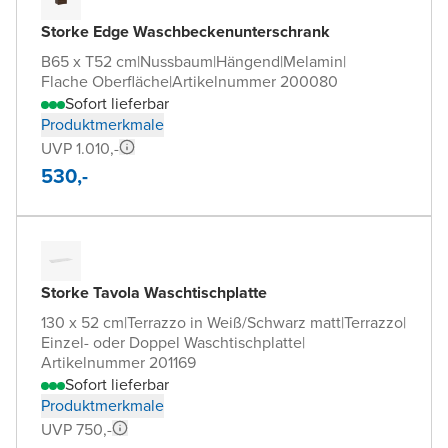
Storke Edge Waschbeckenunterschrank
B65 x T52 cm
|
Nussbaum
|
Hängend
|
Melamin
|
Flache Oberfläche
|
Artikelnummer 200080
Sofort lieferbar
Produktmerkmale
UVP 1.010,-
530,-
Storke Tavola Waschtischplatte
130 x 52 cm
|
Terrazzo in Weiß/Schwarz matt
|
Terrazzo
|
Einzel- oder Doppel Waschtischplatte
|
Artikelnummer 201169
Sofort lieferbar
Produktmerkmale
UVP 750,-