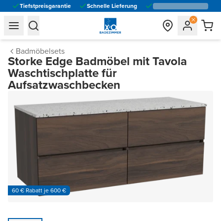
Tiefstpreisgarantie
Schnelle Lieferung
general.navigation.toggle_menu.label
general.navigation.toggle_menu.label
Badmöbelsets
Storke Edge Badmöbel mit Tavola
Waschtischplatte für
Aufsatzwaschbecken
60 € Rabatt je 600 €