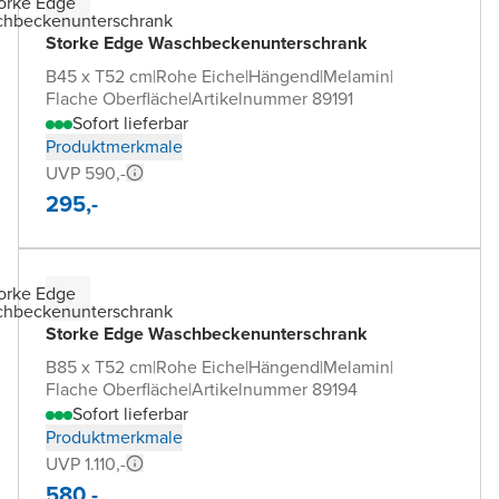
Storke Edge Waschbeckenunterschrank
B45 x T52 cm
|
Rohe Eiche
|
Hängend
|
Melamin
|
Flache Oberfläche
|
Artikelnummer 89191
Sofort lieferbar
Produktmerkmale
UVP 590,-
295,-
Storke Edge Waschbeckenunterschrank
B85 x T52 cm
|
Rohe Eiche
|
Hängend
|
Melamin
|
Flache Oberfläche
|
Artikelnummer 89194
Sofort lieferbar
Produktmerkmale
UVP 1.110,-
580,-