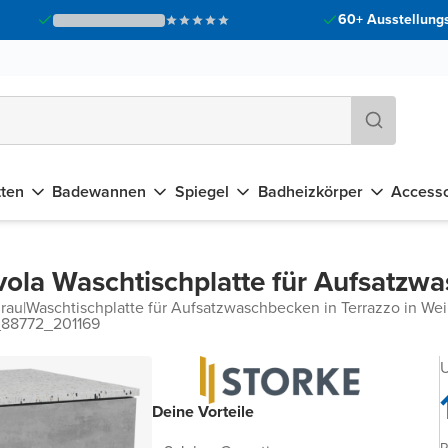
60+ Ausstellungs
tten
Badewannen
Spiegel
Badheizkörper
Accesso
vola Waschtischplatte für Aufsatzw
rau
|
Waschtischplatte für Aufsatzwaschbecken in Terrazzo in We
_88772_201169
U
Deine Vorteile