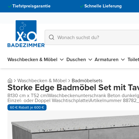
Tiefstpreisgarantie
Schnelle Lieferung
Waschbecken & Möbel
Duschen
Armaturen
Toile
Waschbecken & Möbel
Badmöbelsets
Storke Edge Badmöbel Set mit Ta
B130 cm x T52 cm
|
Waschbeckenunterschrank Beton dunkelg
Einzel- oder Doppel Waschtischplatte
|
Artikelnummer 88782
60 € Rabatt je 600 €