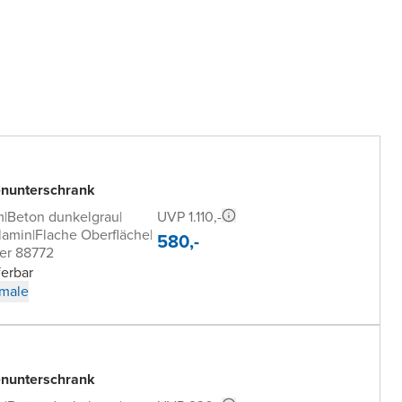
nunterschrank
UVP 1.110,-
m
|
Beton dunkelgrau
|
lamin
|
Flache Oberfläche
|
580,-
er 88772
ferbar
male
nunterschrank