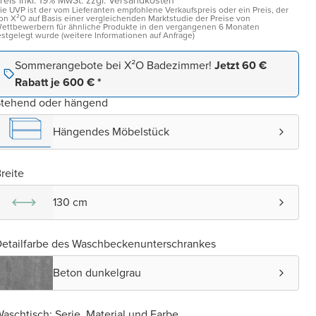
reis inkl. 19% MwSt. zzgl. Versandkosten¹
ie UVP ist der vom Lieferanten empfohlene Verkaufspreis oder ein Preis, der
on X²O auf Basis einer vergleichenden Marktstudie der Preise von
ettbewerbern für ähnliche Produkte in den vergangenen 6 Monaten
estgelegt wurde (weitere Informationen auf Anfrage)
Sommerangebote bei X²O Badezimmer!
Jetzt 60 €
Rabatt je 600 € *
Stehend oder hängend
Hängendes Möbelstück
reite
130 cm
etailfarbe des Waschbeckenunterschrankes
Beton dunkelgrau
aschtisch: Serie, Material und Farbe