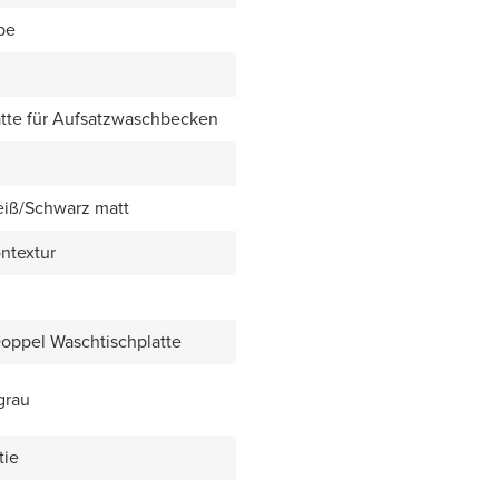
be
tte für Aufsatzwaschbecken
eiß/Schwarz matt
ntextur
Doppel Waschtischplatte
grau
tie