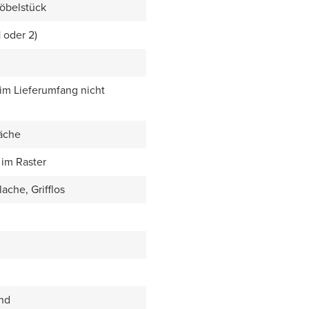
öbelstück
1 oder 2)
 im Lieferumfang nicht
äche
im Raster
ache, Grifflos
end