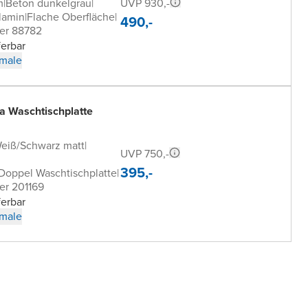
UVP 930,-
m
|
Beton dunkelgrau
|
lamin
|
Flache Oberfläche
|
490,-
er 88782
ferbar
male
a Waschtischplatte
Weiß/Schwarz matt
|
UVP 750,-
395,-
 Doppel Waschtischplatte
|
er 201169
ferbar
male