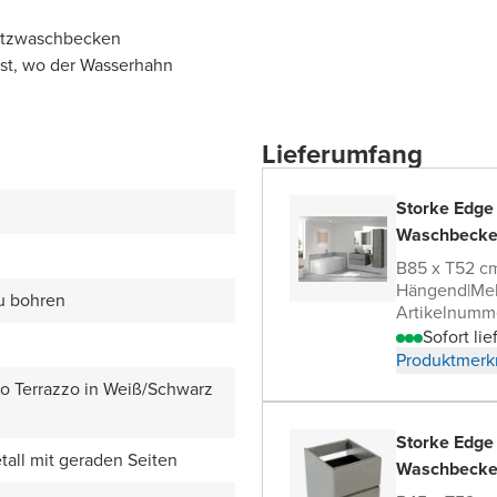
satzwaschbecken
bst, wo der Wasserhahn
Lieferumfang
Storke Edge
Waschbecke
B85 x T52 c
Hängend
|
Me
zu bohren
Artikelnumm
Sofort lie
Produktmerk
zo Terrazzo in Weiß/Schwarz
Storke Edge
all mit geraden Seiten
Waschbecke