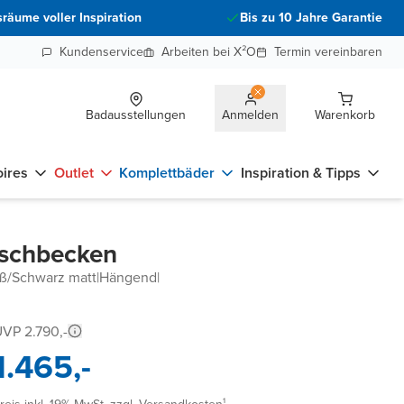
räume voller Inspiration
Bis zu 10 Jahre Garantie
Kundenservice
Arbeiten bei X²O
Termin vereinbaren
Badausstellungen
Anmelden
Warenkorb
ires
Outlet
Komplettbäder
Inspiration & Tipps
aschbecken
iß/Schwarz matt
|
Hängend
|
VP 2.790,-
1.465,-