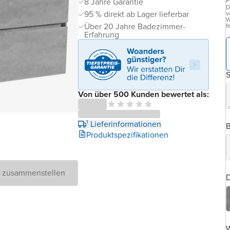
P
8 Jahre Garantie
D
95 % direkt ab Lager lieferbar
v
W
Über 20 Jahre Badezimmer-
f
Erfahrung
Von über 500 Kunden bewertet als:
¹ Lieferinformationen
B
Produktspezifikationen
D zusammenstellen
D
W