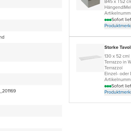
B45 x T52 c
Hängend
|
Me
Artikelnumm
Sofort lie
Produktmerk
end
Storke Tavol
130 x 52 cm
|
Terrazzo in 
Terrazzo
|
Einzel- oder
Artikelnumm
Sofort lie
_201169
Produktmerk