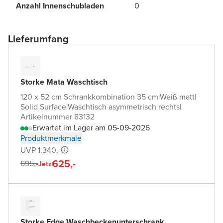
Anzahl Innenschubladen
0
Lieferumfang
Storke Mata Waschtisch
120 x 52 cm Schrankkombination 35 cm
|
Weiß matt
|
Solid Surface
|
Waschtisch asymmetrisch rechts
|
Artikelnummer 83132
Erwartet im Lager am 05-09-2026
Produktmerkmale
UVP 1.340,-
625,-
695,-
Jetzt
Storke Edge Waschbeckenunterschrank