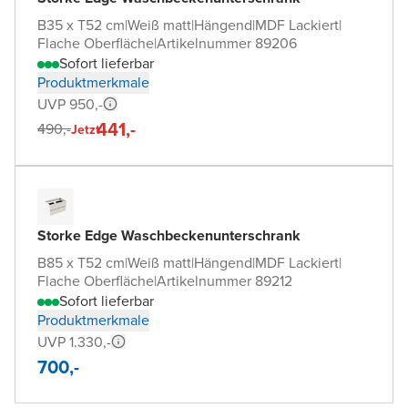
B35 x T52 cm
|
Weiß matt
|
Hängend
|
MDF Lackiert
|
Flache Oberfläche
|
Artikelnummer 89206
Sofort lieferbar
Produktmerkmale
UVP 950,-
441,-
490,-
Jetzt
Storke Edge Waschbeckenunterschrank
B85 x T52 cm
|
Weiß matt
|
Hängend
|
MDF Lackiert
|
Flache Oberfläche
|
Artikelnummer 89212
Sofort lieferbar
Produktmerkmale
UVP 1.330,-
700,-