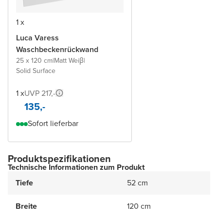
1 x
Luca Varess
Waschbeckenrückwand
25 x 120 cm
|
Matt Weiβ
|
Solid Surface
1 x
UVP 217,-
135,-
Sofort lieferbar
Produktspezifikationen
Technische Informationen zum Produkt
Tiefe
52 cm
Breite
120 cm