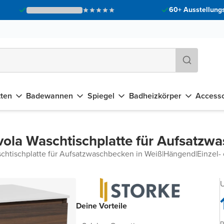
60+ Ausstellungs
tten
Badewannen
Spiegel
Badheizkörper
Accesso
vola Waschtischplatte für Aufsatzw
chtischplatte für Aufsatzwaschbecken in Weiß
|
Hängend
|
Einzel-
U
Deine Vorteile