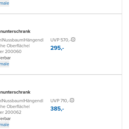
male
nunterschrank
UVP 570,-
m
|
Nussbaum
|
Hängend
|
che Oberfläche
|
295,-
mer 200060
ferbar
male
nunterschrank
UVP 710,-
m
|
Nussbaum
|
Hängend
|
che Oberfläche
|
385,-
er 200062
ferbar
male