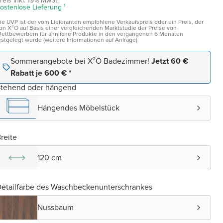
reis inkl. 19% MwSt.
ostenlose Lieferung ¹
ie UVP ist der vom Lieferanten empfohlene Verkaufspreis oder ein Preis, der
on X²O auf Basis einer vergleichenden Marktstudie der Preise von
ettbewerbern für ähnliche Produkte in den vergangenen 6 Monaten
estgelegt wurde (weitere Informationen auf Anfrage)
Sommerangebote bei X²O Badezimmer!
Jetzt 60 €
Rabatt je 600 € *
Stehend oder hängend
Hängendes Möbelstück
reite
120 cm
etailfarbe des Waschbeckenunterschrankes
Nussbaum