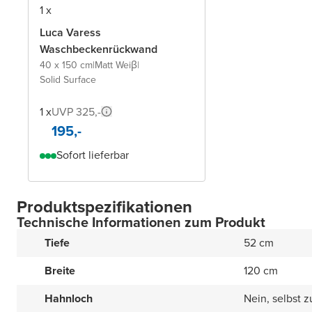
1 x
Luca Varess
Waschbeckenrückwand
40 x 150 cm
|
Matt Weiβ
|
Solid Surface
1 x
UVP 325,-
195,-
Sofort lieferbar
Produktspezifikationen
Technische Informationen zum Produkt
Tiefe
52 cm
Breite
120 cm
Hahnloch
Nein, selbst 