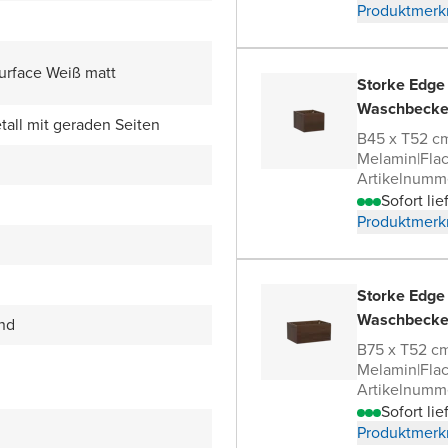
Produktmerk
Surface Weiß matt
Storke Edge
Waschbecke
all mit geraden Seiten
B45 x T52 c
Melamin
|
Fla
Artikelnum
Sofort lie
Produktmerk
Storke Edge
Waschbecke
end
B75 x T52 c
Melamin
|
Fla
Artikelnumm
Sofort lie
Produktmerk