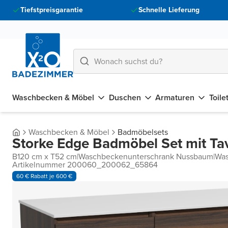
Tiefstpreisgarantie
Schnelle Lieferung
Waschbecken & Möbel
Duschen
Armaturen
Toile
Waschbecken & Möbel
Badmöbelsets
Storke Edge Badmöbel Set mit Ta
B120 cm x T52 cm
|
Waschbeckenunterschrank Nussbaum
|
Was
Artikelnummer 200060_200062_65864
60 € Rabatt je 600 €