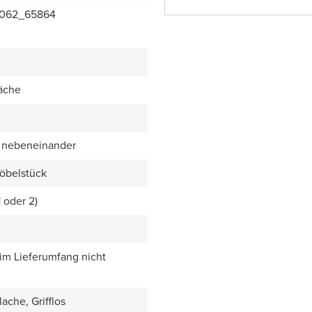
062_65864
äche
 nebeneinander
öbelstück
1 oder 2)
 im Lieferumfang nicht
ache, Grifflos