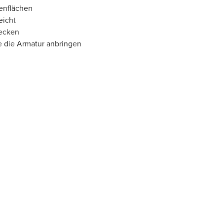
enflächen
eicht
becken
e die Armatur anbringen