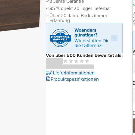
P
8 Jahre Garantie
K
95 % direkt ab Lager lieferbar
D
Über 20 Jahre Badezimmer-
v
Erfahrung
W
f
Von über 500 Kunden bewertet als:
¹ Lieferinformationen
Produktspezifikationen
B
Abbildung
ähnlich
D
Zeigt ein
ähnliches
Modell aus
derselben