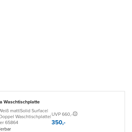
a Waschtischplatte
Weiß matt
|
Solid Surface
|
UVP 660,-
 Doppel Waschtischplatte
|
350,-
er 65864
ferbar