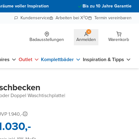
räume voller Inspiration
Bis zu 10 Jahre Garantie
Kundenservice
Arbeiten bei X²O
Termin vereinbaren
Badausstellungen
Anmelden
Warenkorb
ires
Outlet
Komplettbäder
Inspiration & Tipps
aschbecken
 oder Doppel Waschtischplatte
|
VP 1.940,-
1.030,-