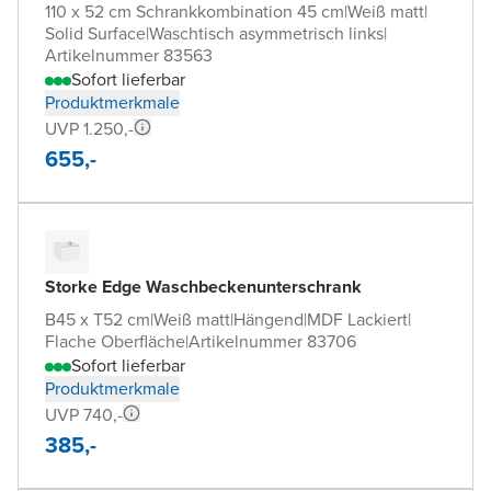
110 x 52 cm Schrankkombination 45 cm
|
Weiß matt
|
Solid Surface
|
Waschtisch asymmetrisch links
|
Artikelnummer 83563
Sofort lieferbar
Produktmerkmale
UVP 1.250,-
655,-
Storke Edge Waschbeckenunterschrank
B45 x T52 cm
|
Weiß matt
|
Hängend
|
MDF Lackiert
|
Flache Oberfläche
|
Artikelnummer 83706
Sofort lieferbar
Produktmerkmale
UVP 740,-
385,-