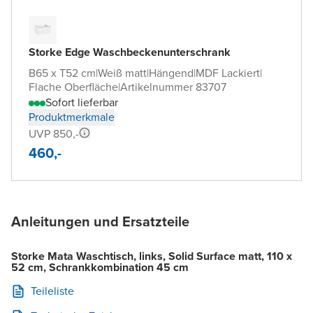
Storke Edge Waschbeckenunterschrank
B65 x T52 cm
|
Weiß matt
|
Hängend
|
MDF Lackiert
|
Flache Oberfläche
|
Artikelnummer 83707
Sofort lieferbar
Produktmerkmale
UVP 850,-
460,-
Anleitungen und Ersatzteile
Storke Mata Waschtisch, links, Solid Surface matt, 110 x
52 cm, Schrankkombination 45 cm
Teileliste