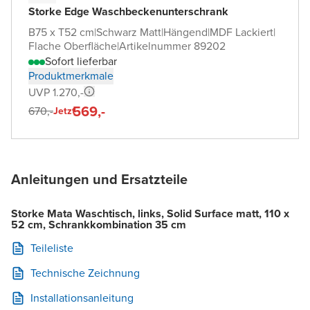
Storke Edge Waschbeckenunterschrank
B75 x T52 cm
|
Schwarz Matt
|
Hängend
|
MDF Lackiert
|
Flache Oberfläche
|
Artikelnummer 89202
Sofort lieferbar
Produktmerkmale
UVP 1.270,-
569,-
670,-
Jetzt
Anleitungen und Ersatzteile
Storke Mata Waschtisch, links, Solid Surface matt, 110 x
52 cm, Schrankkombination 35 cm
Teileliste
Technische Zeichnung
Installationsanleitung