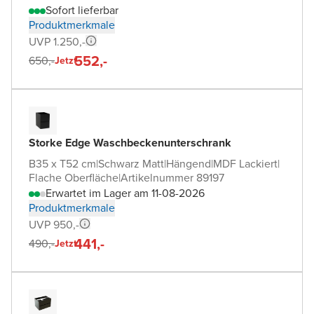
Sofort lieferbar
Produktmerkmale
UVP 1.250,-
552,-
650,-
Jetzt
Storke Edge Waschbeckenunterschrank
B35 x T52 cm
|
Schwarz Matt
|
Hängend
|
MDF Lackiert
|
Flache Oberfläche
|
Artikelnummer 89197
Erwartet im Lager am 11-08-2026
Produktmerkmale
UVP 950,-
441,-
490,-
Jetzt