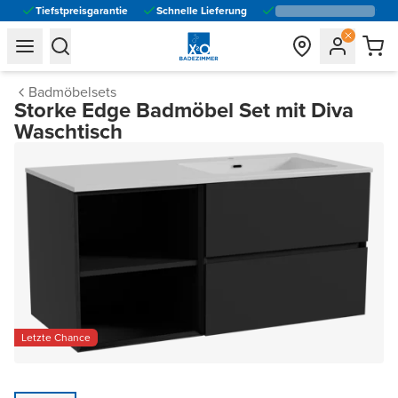
Tiefstpreisgarantie
Schnelle Lieferung
general.navigation.toggle_menu.label
general.navigation.toggle_menu.label
Badmöbelsets
Storke Edge Badmöbel Set mit Diva
Waschtisch
Letzte Chance