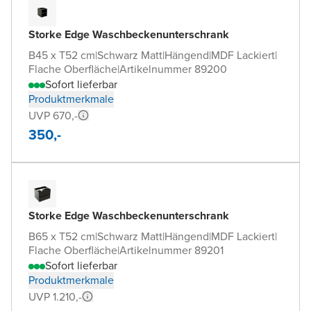
Storke Edge Waschbeckenunterschrank
B45 x T52 cm
|
Schwarz Matt
|
Hängend
|
MDF Lackiert
|
Flache Oberfläche
|
Artikelnummer 89200
Sofort lieferbar
Produktmerkmale
UVP 670,-
350,-
Storke Edge Waschbeckenunterschrank
B65 x T52 cm
|
Schwarz Matt
|
Hängend
|
MDF Lackiert
|
Flache Oberfläche
|
Artikelnummer 89201
Sofort lieferbar
Produktmerkmale
UVP 1.210,-