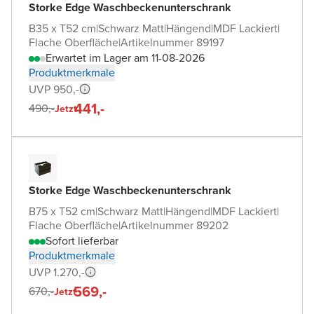
Storke Edge Waschbeckenunterschrank
B35 x T52 cm
|
Schwarz Matt
|
Hängend
|
MDF Lackiert
|
Flache Oberfläche
|
Artikelnummer 89197
Erwartet im Lager am 11-08-2026
Produktmerkmale
UVP 950,-
441,-
490,-
Jetzt
Storke Edge Waschbeckenunterschrank
B75 x T52 cm
|
Schwarz Matt
|
Hängend
|
MDF Lackiert
|
Flache Oberfläche
|
Artikelnummer 89202
Sofort lieferbar
Produktmerkmale
UVP 1.270,-
569,-
670,-
Jetzt