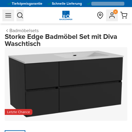
Tiefstpreisgarantie
Schnelle Lieferung
general.navigation.toggle_menu.label
general.navigation.toggle_menu.label
Badmöbelsets
Storke Edge Badmöbel Set mit Diva
Waschtisch
Letzte Chance