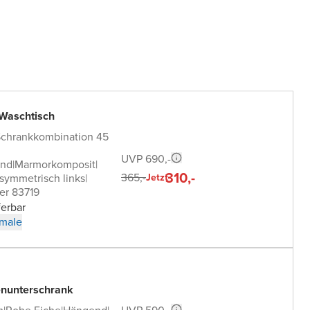
 Waschtisch
Schrankkombination 45
UVP 690,-
end
|
Marmorkomposit
|
310,-
365,-
symmetrisch links
|
Jetzt
er 83719
ferbar
male
nunterschrank