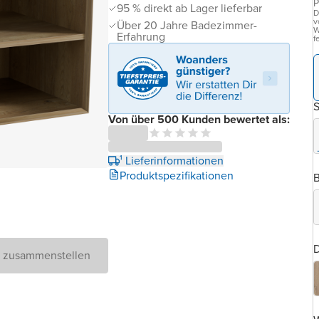
P
95 % direkt ab Lager lieferbar
D
v
Über 20 Jahre Badezimmer-
W
Erfahrung
f
Von über 500 Kunden bewertet als:
¹ Lieferinformationen
Produktspezifikationen
B
D
D zusammenstellen