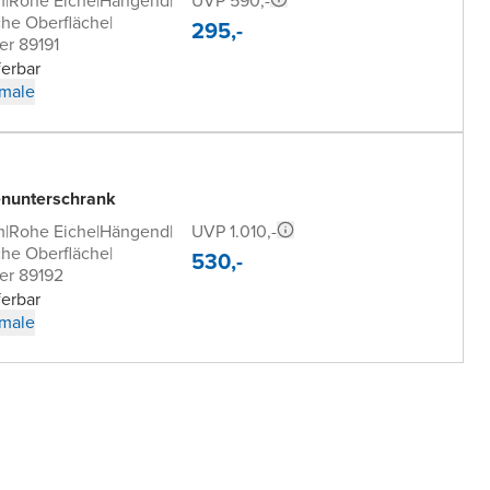
UVP 590,-
m
|
Rohe Eiche
|
Hängend
|
che Oberfläche
|
295,-
er 89191
ferbar
male
nunterschrank
UVP 1.010,-
m
|
Rohe Eiche
|
Hängend
|
che Oberfläche
|
530,-
er 89192
ferbar
male