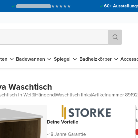
60+ Ausstellungs
tten
Badewannen
Spiegel
Badheizkörper
Accesso
va Waschtisch
chtisch in Weiß
|
Hängend
|
Waschtisch links
|
Artikelnummer 89192
U
1
Deine Vorteile
8 Jahre Garantie