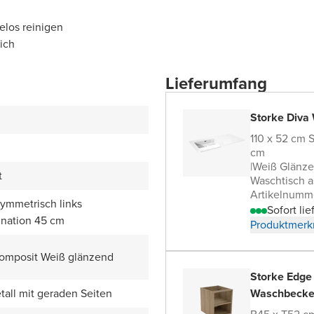
elos reinigen
ich
Lieferumfang
Storke Diva
110 x 52 cm 
cm
|
Weiß Glänz
t
Waschtisch a
Artikelnumm
symmetrisch links
Sofort lie
nation 45 cm
Produktmerk
omposit Weiß glänzend
Storke Edge
all mit geraden Seiten
Waschbecke