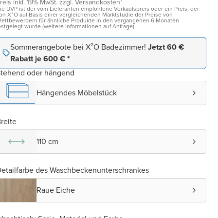
reis inkl. 19% MwSt. zzgl. Versandkosten¹
ie UVP ist der vom Lieferanten empfohlene Verkaufspreis oder ein Preis, der
on X²O auf Basis einer vergleichenden Marktstudie der Preise von
ettbewerbern für ähnliche Produkte in den vergangenen 6 Monaten
estgelegt wurde (weitere Informationen auf Anfrage)
Sommerangebote bei X²O Badezimmer!
Jetzt 60 €
Rabatt je 600 € *
Stehend oder hängend
Hängendes Möbelstück
reite
110 cm
etailfarbe des Waschbeckenunterschrankes
Raue Eiche