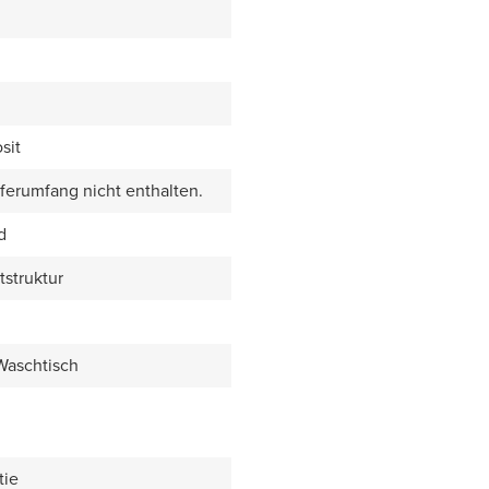
sit
eferumfang nicht enthalten.
d
tstruktur
 Waschtisch
tie