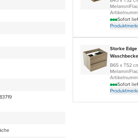
B45 x T52 c
Melamin
|
Fla
Artikelnumm
Sofort lie
Produktmerk
Storke Edge
Waschbecke
B65 x T52 c
Melamin
|
Fla
Artikelnumm
Sofort lie
Produktmerk
83719
äche