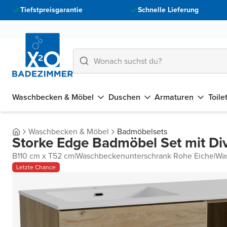
Tiefstpreisgarantie
Schnelle Lieferung
Waschbecken & Möbel
Duschen
Armaturen
Toile
Waschbecken & Möbel
Badmöbelsets
Storke Edge Badmöbel Set mit Di
B110 cm x T52 cm
|
Waschbeckenunterschrank Rohe Eiche
|
Was
Letzte Chance