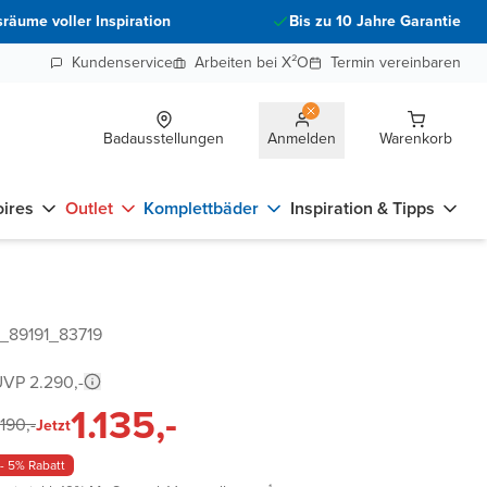
räume voller Inspiration
Bis zu 10 Jahre Garantie
Kundenservice
Arbeiten bei X²O
Termin vereinbaren
Badausstellungen
Anmelden
Warenkorb
ires
Outlet
Komplettbäder
Inspiration & Tipps
_89191_83719
VP 2.290,-
1.135,-
.190,-
Jetzt
- 5% Rabatt