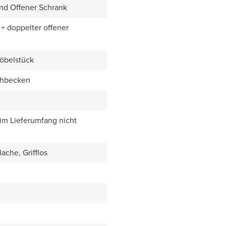
nd Offener Schrank
+ doppelter offener
öbelstück
chbecken
 im Lieferumfang nicht
ache, Grifflos