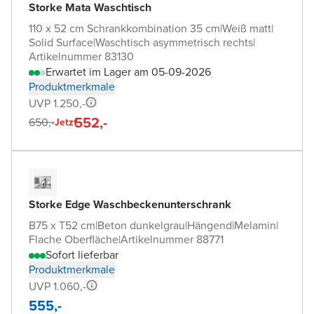
Storke Mata Waschtisch
110 x 52 cm Schrankkombination 35 cm
|
Weiß matt
|
Solid Surface
|
Waschtisch asymmetrisch rechts
|
Artikelnummer 83130
Erwartet im Lager am 05-09-2026
Produktmerkmale
UVP 1.250,-
552,-
650,-
Jetzt
Storke Edge Waschbeckenunterschrank
B75 x T52 cm
|
Beton dunkelgrau
|
Hängend
|
Melamin
|
Flache Oberfläche
|
Artikelnummer 88771
Sofort lieferbar
Produktmerkmale
UVP 1.060,-
555,-