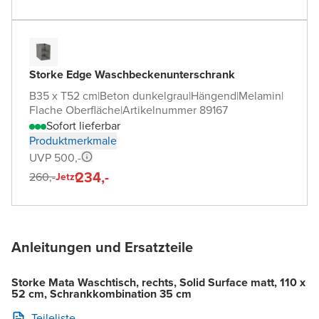
Storke Edge Waschbeckenunterschrank
B35 x T52 cm
|
Beton dunkelgrau
|
Hängend
|
Melamin
|
Flache Oberfläche
|
Artikelnummer 89167
Sofort lieferbar
Produktmerkmale
UVP 500,-
234,-
260,-
Jetzt
Anleitungen und Ersatzteile
Storke Mata Waschtisch, rechts, Solid Surface matt, 110 x
52 cm, Schrankkombination 35 cm
Teileliste