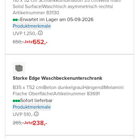
110 x 52 cm Schrankkombination 35 cm
|
Weiß matt
|
Solid Surface
|
Waschtisch asymmetrisch rechts
|
Artikelnummer 83130
Erwartet im Lager am 05-09-2026
Produktmerkmale
UVP 1.250,-
552,-
650,-
Jetzt
Storke Edge Waschbeckenunterschrank
B35 x T52 cm
|
Beton dunkelgrau
|
Hängend
|
Melamin
|
Flache Oberfläche
|
Artikelnummer 83691
Sofort lieferbar
Produktmerkmale
UVP 510,-
238,-
265,-
Jetzt