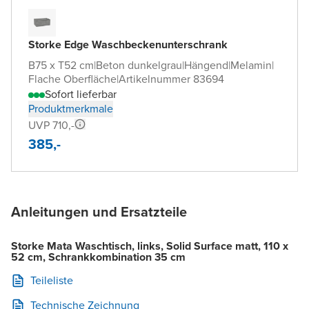
Storke Edge Waschbeckenunterschrank
B75 x T52 cm
|
Beton dunkelgrau
|
Hängend
|
Melamin
|
Flache Oberfläche
|
Artikelnummer 83694
Sofort lieferbar
Produktmerkmale
UVP 710,-
385,-
Anleitungen und Ersatzteile
Storke Mata Waschtisch, links, Solid Surface matt, 110 x
52 cm, Schrankkombination 35 cm
Teileliste
Technische Zeichnung