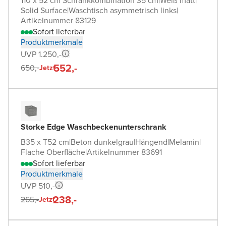
110 x 52 cm Schrankkombination 35 cm
|
Weiß matt
|
Solid Surface
|
Waschtisch asymmetrisch links
|
Artikelnummer 83129
Sofort lieferbar
Produktmerkmale
UVP 1.250,-
552,-
650,-
Jetzt
Storke Edge Waschbeckenunterschrank
B35 x T52 cm
|
Beton dunkelgrau
|
Hängend
|
Melamin
|
Flache Oberfläche
|
Artikelnummer 83691
Sofort lieferbar
Produktmerkmale
UVP 510,-
238,-
265,-
Jetzt