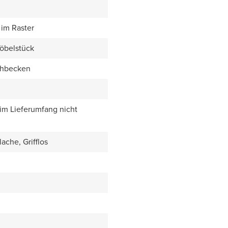
im Raster
öbelstück
chbecken
 im Lieferumfang nicht
ache, Grifflos