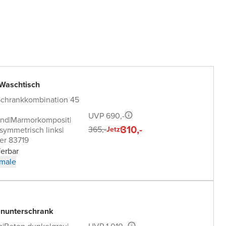
 Waschtisch
Schrankkombination 45
UVP 690,-
end
|
Marmorkomposit
|
310,-
365,-
symmetrisch links
|
Jetzt
er 83719
ferbar
male
nunterschrank