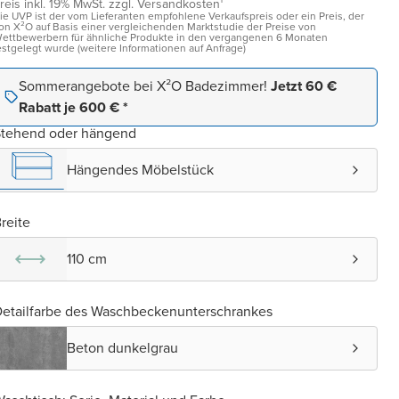
reis inkl. 19% MwSt. zzgl. Versandkosten¹
ie UVP ist der vom Lieferanten empfohlene Verkaufspreis oder ein Preis, der
on X²O auf Basis einer vergleichenden Marktstudie der Preise von
ettbewerbern für ähnliche Produkte in den vergangenen 6 Monaten
estgelegt wurde (weitere Informationen auf Anfrage)
Sommerangebote bei X²O Badezimmer!
Jetzt 60 €
Rabatt je 600 € *
Stehend oder hängend
Hängendes Möbelstück
reite
110 cm
etailfarbe des Waschbeckenunterschrankes
Beton dunkelgrau