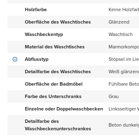
Holzfarbe
Keine Holzfar
Oberfläche des Waschtisches
Glänzend
Waschbeckentyp
Waschtisch
Material des Waschtisches
Marmorkompo
Abflusstyp
Stöpsel im Li
Detailfarbe des Waschtisches
Weiß glänzen
Oberfläche der Badmöbel
Fühlbare Beto
Farbe des Unterschranks
Grau
Einzelne oder Doppelwaschbecken
Linksseitiger
Detailfarbe des
Beton dunkel
Waschbeckenunterschrankes