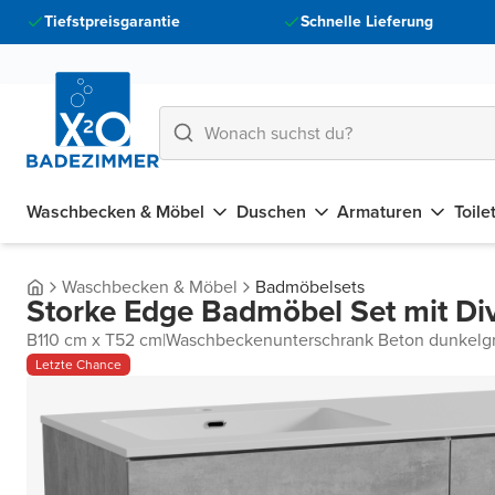
Tiefstpreisgarantie
Schnelle Lieferung
Waschbecken & Möbel
Duschen
Armaturen
Toile
Waschbecken & Möbel
Badmöbelsets
Storke Edge Badmöbel Set mit Di
B110 cm x T52 cm
|
Waschbeckenunterschrank Beton dunkelg
Letzte Chance