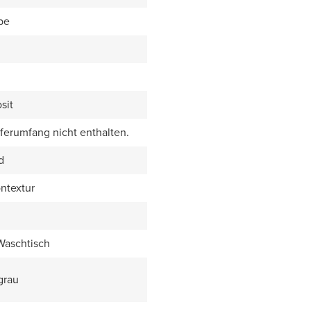
be
sit
eferumfang nicht enthalten.
d
ntextur
 Waschtisch
grau