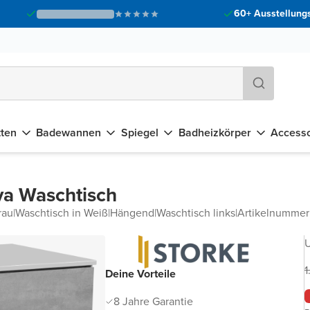
60+ Ausstellungs
tten
Badewannen
Spiegel
Badheizkörper
Accesso
va Waschtisch
rau
|
Waschtisch in Weiß
|
Hängend
|
Waschtisch links
|
Artikelnumme
U
1
Deine Vorteile
8 Jahre Garantie