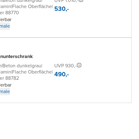
UVP 1.010,-
m
|
Beton dunkelgrau
|
lamin
|
Flache Oberfläche
|
530,-
er 88770
ferbar
male
nunterschrank
UVP 930,-
m
|
Beton dunkelgrau
|
lamin
|
Flache Oberfläche
|
490,-
er 88782
ferbar
male