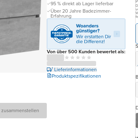
P
95 % direkt ab Lager lieferbar
D
v
Über 20 Jahre Badezimmer-
W
Erfahrung
f
Von über 500 Kunden bewertet als:
¹ Lieferinformationen
Produktspezifikationen
B
D
D zusammenstellen