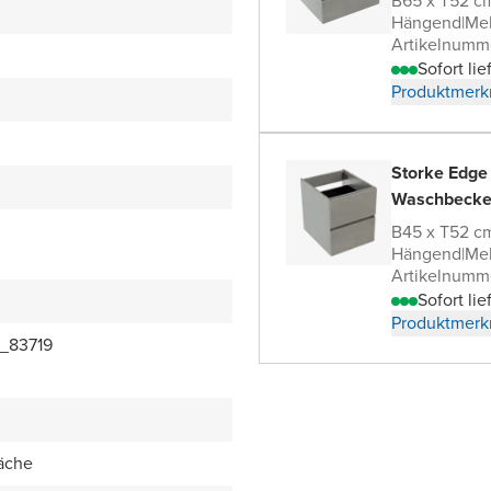
B65 x T52 c
Hängend
|
Me
Artikelnumm
Sofort lie
Produktmerk
Storke Edge
Waschbecke
B45 x T52 c
Hängend
|
Me
Artikelnumm
Sofort lie
Produktmerk
_83719
äche