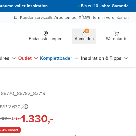
räume voller Inspiration
Bis zu 10 Jahre Garantie
Kundenservice
Arbeiten bei X²O
Termin vereinbaren
Badausstellungen
Anmelden
Warenkorb
ires
Outlet
Komplettbäder
Inspiration & Tipps
r 88770_88782_83719
VP 2.630,-
1.330,-
.385,-
Jetzt
- 4% Rabatt