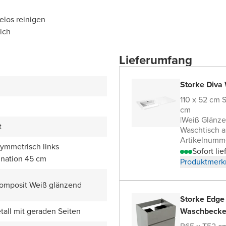
elos reinigen
ich
Lieferumfang
Storke Diva
110 x 52 cm 
cm
|
Weiß Glänz
t
Waschtisch a
Artikelnumm
symmetrisch links
Sofort lie
nation 45 cm
Produktmerk
omposit Weiß glänzend
Storke Edge
all mit geraden Seiten
Waschbecke