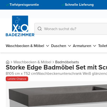
Tiefstpreisgarantie
Schnelle Lieferung
Waschbecken & Möbel
Duschen
Armaturen
Toile
Waschbecken & Möbel
Badmöbelsets
Storke Edge Badmöbel Set mit Sc
B105 cm x T52 cm
|
Waschbeckenunterschrank Weiß glänzen
Letzte Chance