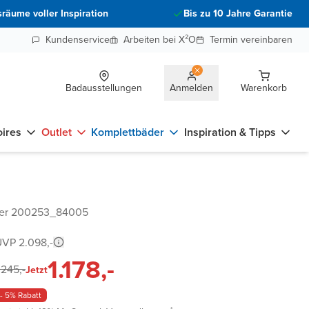
räume voller Inspiration
Bis zu 10 Jahre Garantie
Kundenservice
Arbeiten bei X²O
Termin vereinbaren
Badausstellungen
Anmelden
Warenkorb
ires
Outlet
Komplettbäder
Inspiration & Tipps
mer 200253_84005
VP 2.098,-
1.178,-
.245,-
Jetzt
- 5% Rabatt