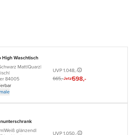
o High Waschtisch
Schwarz Matt
|
Quarz
|
UVP 1.048,-
isch
|
598,-
665,-
er 84005
Jetzt
ferbar
male
nunterschrank
cm
|
Weiß glänzend
|
UVP 1.050,-