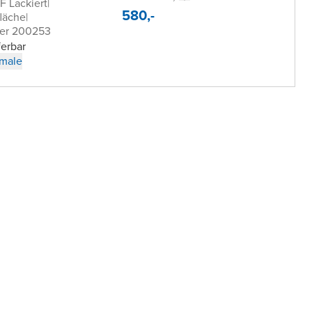
 Lackiert
|
580,-
läche
|
er 200253
ferbar
male