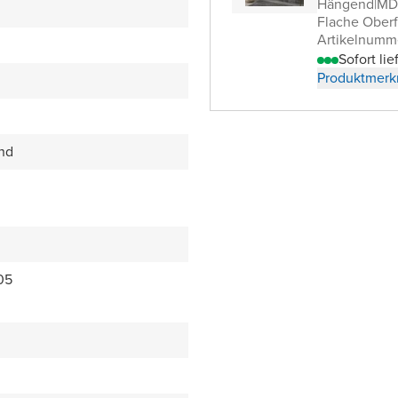
Hängend
|
MDF
Flache Oberf
Artikelnumm
Sofort lie
Produktmerk
end
05