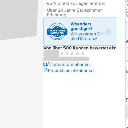
P
95 % direkt ab Lager lieferbar
D
v
Über 20 Jahre Badezimmer-
W
Erfahrung
f
Von über 500 Kunden bewertet als:
¹ Lieferinformationen
Produktspezifikationen
B
D