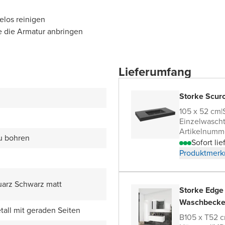
elos reinigen
e die Armatur anbringen
Lieferumfang
Storke Scur
105 x 52 cm
|
Einzelwascht
Artikelnumm
zu bohren
Sofort lie
Produktmerk
uarz Schwarz matt
Storke Edge
Waschbecke
all mit geraden Seiten
B105 x T52 