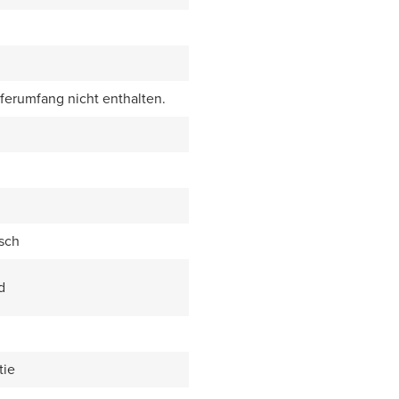
eferumfang nicht enthalten.
sch
d
tie