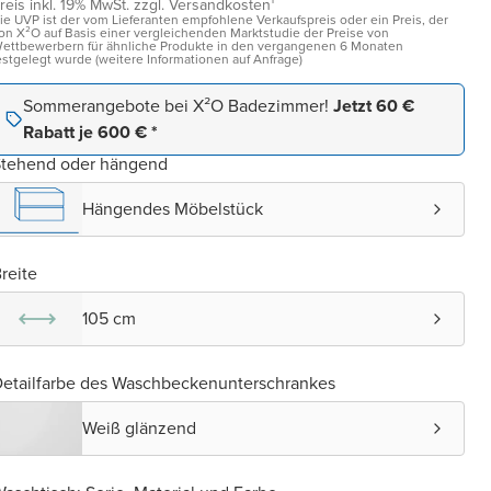
reis inkl. 19% MwSt. zzgl. Versandkosten¹
ie UVP ist der vom Lieferanten empfohlene Verkaufspreis oder ein Preis, der
on X²O auf Basis einer vergleichenden Marktstudie der Preise von
ettbewerbern für ähnliche Produkte in den vergangenen 6 Monaten
estgelegt wurde (weitere Informationen auf Anfrage)
Sommerangebote bei X²O Badezimmer!
Jetzt 60 €
Rabatt je 600 € *
Stehend oder hängend
Hängendes Möbelstück
reite
105 cm
etailfarbe des Waschbeckenunterschrankes
Weiß glänzend