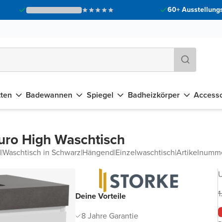
60+ Ausstellungs
tten
Badewannen
Spiegel
Badheizkörper
Accesso
uro High Waschtisch
d
|
Waschtisch in Schwarz
|
Hängend
|
Einzelwaschtisch
|
Artikelnum
U
1
Deine Vorteile
8 Jahre Garantie