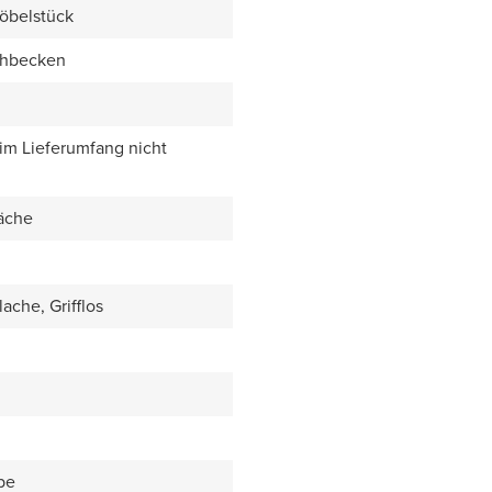
öbelstück
chbecken
 im Lieferumfang nicht
äche
ache, Grifflos
be