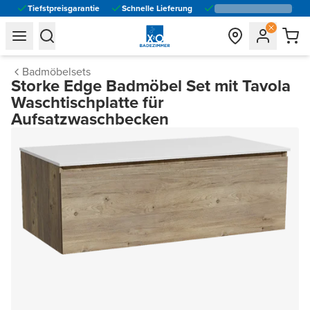
Tiefstpreisgarantie
Schnelle Lieferung
general.navigation.toggle_menu.label
general.navigation.toggle_menu.label
Badmöbelsets
Storke Edge Badmöbel Set mit Tavola
Waschtischplatte für
Aufsatzwaschbecken