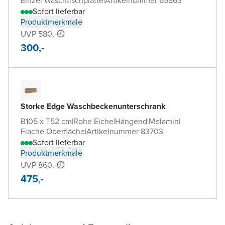
Einzel Waschtischplatte
|
Artikelnummer 65863
Sofort lieferbar
Produktmerkmale
UVP 580,-
300,-
Storke Edge Waschbeckenunterschrank
B105 x T52 cm
|
Rohe Eiche
|
Hängend
|
Melamin
|
Flache Oberfläche
|
Artikelnummer 83703
Sofort lieferbar
Produktmerkmale
UVP 860,-
475,-