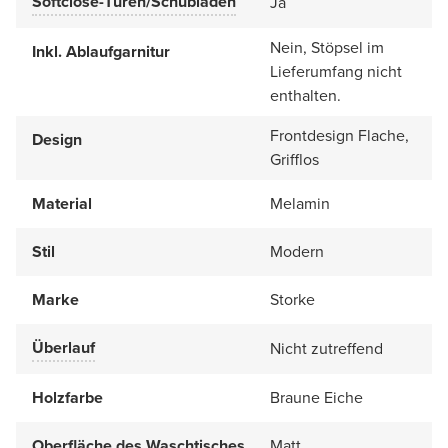
Softclose-Türen/Schubladen
Ja
Nein, Stöpsel im
Inkl. Ablaufgarnitur
Lieferumfang nicht
enthalten.
Frontdesign Flache,
Design
Grifflos
Material
Melamin
Stil
Modern
Marke
Storke
Überlauf
Nicht zutreffend
Holzfarbe
Braune Eiche
Oberfläche des Waschtisches
Matt